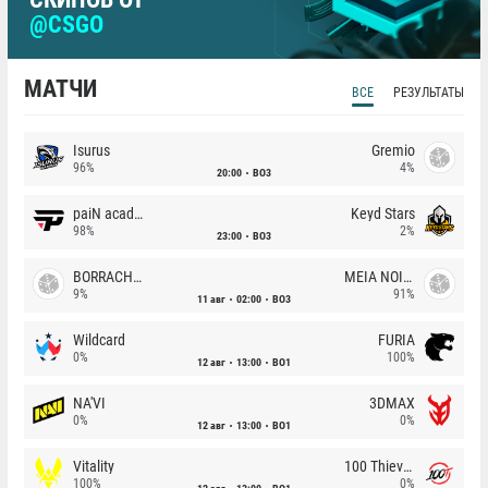
@CSGO
МАТЧИ
ВСЕ
РЕЗУЛЬТАТЫ
Isurus
Gremio
96%
4%
20:00
BO3
paiN academy
Keyd Stars
98%
2%
23:00
BO3
BORRACHEIROS
MEIA NOITE
9%
91%
11 авг
02:00
BO3
Wildcard
FURIA
0%
100%
12 авг
13:00
BO1
NA'VI
3DMAX
0%
0%
12 авг
13:00
BO1
Vitality
100 Thieves
100%
0%