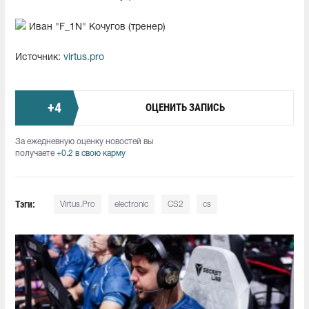
Иван "F_1N" Кочугов (тренер)
Источник:
virtus.pro
+
4
ОЦЕНИТЬ ЗАПИСЬ
За ежедневную оценку новостей вы
получаете
+0.2 в свою карму
Тэги:
Virtus.Pro
electronic
CS2
cs