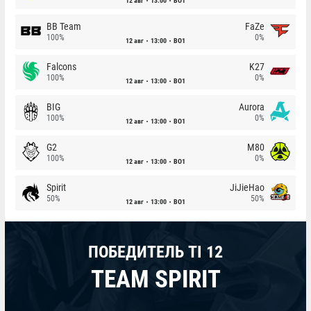
12 авг
13:00
BO1
BB Team
FaZe
100%
0%
12 авг
13:00
BO1
Falcons
K27
100%
0%
12 авг
13:00
BO1
BIG
Aurora
100%
0%
12 авг
13:00
BO1
G2
M80
100%
0%
12 авг
13:00
BO1
Spirit
JiJieHao
50%
50%
12 авг
13:00
BO1
ПОБЕДИТЕЛЬ TI 12
TEAM SPIRIT