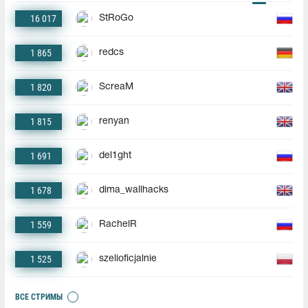
16 017
StRoGo
1 865
redcs
1 820
ScreaM
1 815
renyan
1 691
del1ght
1 678
dima_wallhacks
1 559
RachelR
1 525
szelioficjalnie
ВСЕ СТРИМЫ