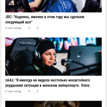
JDC: "Надеюсь, именно в этом году мы сделаем
следующий шаг"
3 часа назад
0
0
zAAz: "Я никогда не видела настолько масштабного
ухудшения ситуации в женском киберспорте. Valve
должно быть стыдно"
3 часа назад
0
2