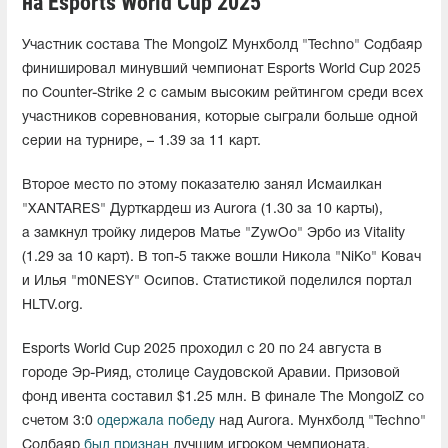
на Esports World Cup 2025
Участник состава The MongolZ Мунхболд "Techno" Содбаяр
финишировал минувший чемпионат Esports World Cup 2025
по Counter-Strike 2 с самым высоким рейтингом среди всех
участников соревнования, которые сыграли больше одной
серии на турнире, – 1.39 за 11 карт.
Второе место по этому показателю занял Исмаилкан
"XANTARES" Дурткардеш из Aurora (1.30 за 10 карты),
а замкнул тройку лидеров Матье "ZywOo" Эрбо из Vitality
(1.29 за 10 карт). В топ-5 также вошли Никола "NiKo" Ковач
и Илья "m0NESY" Осипов. Статистикой поделился портал
HLTV.org.
Esports World Cup 2025 проходил с 20 по 24 августа в
городе Эр-Рияд, столице Саудовской Аравии. Призовой
фонд ивента составил $1.25 млн. В финале The MongolZ со
счетом 3:0
одержала победу
над Aurora. Мунхболд "Techno"
Содбаяр
был признан
лучшим игроком чемпионата.