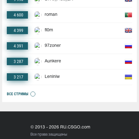
4 600
roman
4 399
fl0m
4 391
97zoner
3 287
Aunkere
3 217
Leniniw
ВСЕ СТРИМЫ
© 2013 - 2026 RU.CSGO.com
Все права защищены