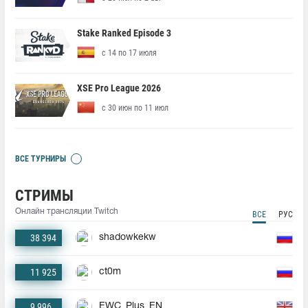
Stake Ranked Episode 3
с 14 по 17 июля
XSE Pro League 2026
с 30 июн по 11 июл
ВСЕ ТУРНИРЫ
СТРИМЫ
Онлайн трансляции Twitch
ВСЕ
РУС
38 394
shadowkekw
11 925
ct0m
9 996
EWC_Plus_EN