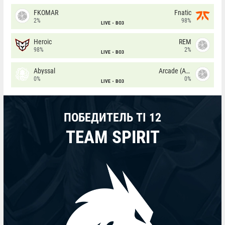
FKOMAR
Fnatic
2%
98%
LIVE
BO3
Heroic
REM
98%
2%
LIVE
BO3
Abyssal
Arcade (AU)
0%
0%
LIVE
BO3
ПОБЕДИТЕЛЬ TI 12
TEAM SPIRIT