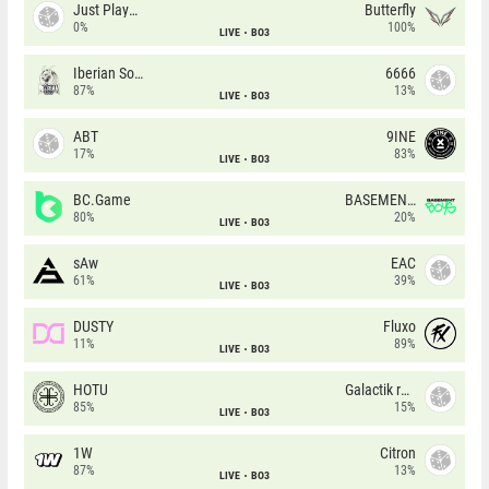
Just Players
Butterfly
0%
100%
LIVE
BO3
Iberian Soul
6666
87%
13%
LIVE
BO3
ABT
9INE
17%
83%
LIVE
BO3
BC.Game
BASEMENT BOYS
80%
20%
LIVE
BO3
sAw
EAC
61%
39%
LIVE
BO3
DUSTY
Fluxo
11%
89%
LIVE
BO3
HOTU
Galactik rebels
85%
15%
LIVE
BO3
1W
Citron
87%
13%
LIVE
BO3