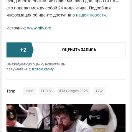
фонд ивента составляет один миллион долларов США –
его поделят между собой 24 коллектива. Подробная
информация об ивенте доступна в
нашей новости
.
Источник:
www.hltv.org
+
2
ОЦЕНИТЬ ЗАПИСЬ
За ежедневную оценку новостей вы
получаете
+0.2 в свою карму
Тэги:
fallen
FURIA
IEM Cologne 2025
CS2