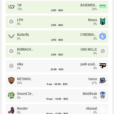
1W
BASEMENT BOYS
75%
25%
LIVE
BO3
LPH
Nexus
0%
0%
LIVE
BO3
Butterfly
CYBERSHOKE
0%
0%
LIVE
BO3
BORRACHEIROS
UNO MILLE
0%
0%
LIVE
BO3
Alka
paiN academy
0%
0%
23:00
BO3
METANOIA Wolves
Isurus
33%
67%
9 авг
02:00
BO3
Ground Zero
Mindfreak
0%
0%
10 авг
12:00
BO3
Rooster
Abyssal
0%
0%
10 авг
12:00
BO3