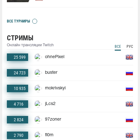
ВСЕ ТУРНИРЫ
СТРИМЫ
Онлайн трансляции Twitch
ВСЕ
РУС
25 599
ohnePixel
24 723
buster
10 935
mokrivskyi
4 716
jLcs2
2 824
97zoner
2 790
fl0m