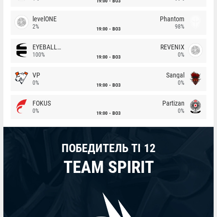
19:00
BO3
levelONE
Phantom
2%
98%
19:00
BO3
EYEBALLERS
REVENIX
100%
0%
19:00
BO3
VP
Sangal
0%
0%
19:00
BO3
FOKUS
Partizan
0%
0%
19:00
BO3
ПОБЕДИТЕЛЬ TI 12
TEAM SPIRIT