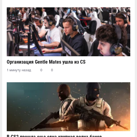
Организация Gentle Mates ушла из CS
1 минуту назад
0
0
В CS2 прошла еще одна крупная волна банов