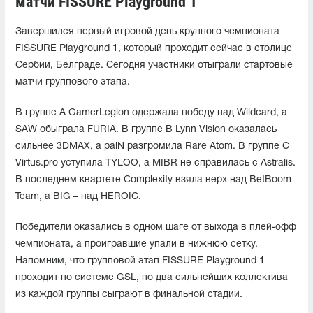
матчи FISSURE Playground 1
Завершился первый игровой день крупного чемпионата
FISSURE Playground 1, который проходит сейчас в столице
Сербии, Белграде. Сегодня участники отыграли стартовые
матчи группового этапа.
В группе A GamerLegion одержала победу над Wildcard, а
SAW обыграла FURIA. В группе B Lynn Vision оказалась
сильнее 3DMAX, а paiN разгромила Rare Atom. В группе C
Virtus.pro уступила TYLOO, а MIBR не справилась с Astralis.
В последнем квартете Complexity взяла верх над BetBoom
Team, а BIG – над HEROIC.
Победители оказались в одном шаге от выхода в плей-офф
чемпионата, а проигравшие упали в нижнюю сетку.
Напомним, что групповой этап FISSURE Playground 1
проходит по системе GSL, по два сильнейших коллектива
из каждой группы сыграют в финальной стадии.