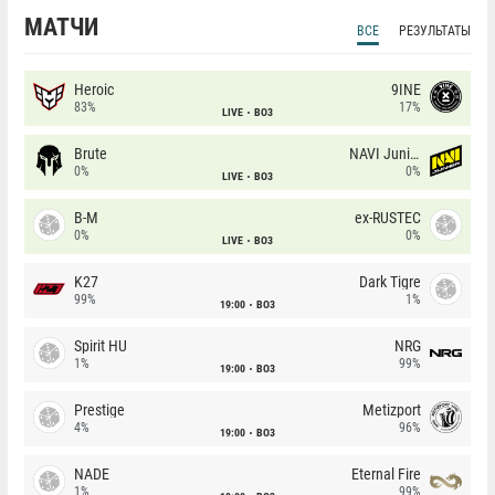
МАТЧИ
ВСЕ
РЕЗУЛЬТАТЫ
Heroic
9INE
83%
17%
LIVE
BO3
Brute
NAVI Junior
0%
0%
LIVE
BO3
B-M
ex-RUSTEC
0%
0%
LIVE
BO3
K27
Dark Tigre
99%
1%
19:00
BO3
Spirit HU
NRG
1%
99%
19:00
BO3
Prestige
Metizport
4%
96%
19:00
BO3
NADE
Eternal Fire
1%
99%