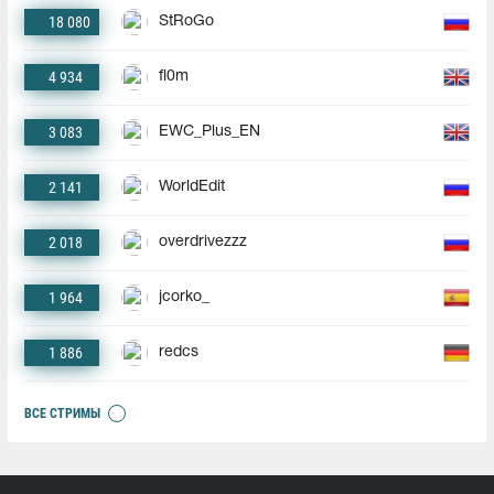
18 080
StRoGo
4 934
fl0m
3 083
EWC_Plus_EN
2 141
WorldEdit
2 018
overdrivezzz
1 964
jcorko_
1 886
redcs
ВСЕ СТРИМЫ