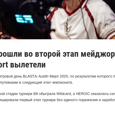
рошли во второй этап мейджор
ort вылетели
ровой день BLAST.tv Austin Major 2025, по результатам которого 
 путевками в следующий этап чемпионата.
вой стадии турнира B8 обыграла Wildcard, а HEROIC оказалась си
ишировали первый этап турнира без единого поражения и зарабо