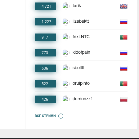
4 721
tarik
1 227
lizabaktt
917
fnxLNTC
773
kidofpain
636
sbolttt
522
oruipinto
426
demonzz1
ВСЕ СТРИМЫ