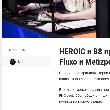
HEROIC и B8 п
5 июн 2025
Fluxo и Metizp
k1ll
В Остине завершился второй иг
коллективов обеспечила себя
В рамках третьего раунда пер
FlyQuest. Оба победителя фин
путевки во вторую стадию.