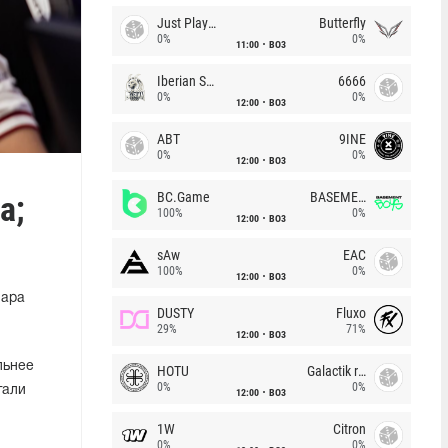
Just Players
Butterfly
0%
0%
11:00
BO3
Iberian Soul
6666
0%
0%
12:00
BO3
ABT
9INE
0%
0%
12:00
BO3
а;
BC.Game
BASEMENT BOYS
100%
0%
12:00
BO3
sAw
EAC
100%
0%
12:00
BO3
пара
DUSTY
Fluxo
29%
71%
12:00
BO3
льнее
HOTU
Galactik rebels
0%
0%
тали
12:00
BO3
1W
Citron
0%
0%