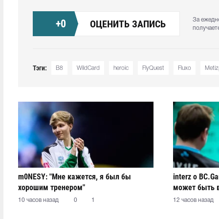
За ежедн
+
0
ОЦЕНИТЬ ЗАПИСЬ
получает
Тэги:
B8
WildCard
heroic
FlyQuest
Fluxo
Metiz
m0NESY: "Мне кажется, я был бы
interz о BC.G
хорошим тренером"
может быть 
10 часов назад
0
1
12 часов назад