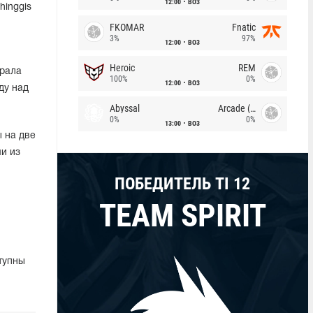
12:00
BO3
hinggis
FKOMAR
Fnatic
3%
97%
12:00
BO3
Heroic
REM
грала
100%
0%
12:00
BO3
ду над
Abyssal
Arcade (AU)
0%
0%
13:00
BO3
ы на две
ми из
ПОБЕДИТЕЛЬ TI 12
TEAM SPIRIT
тупны