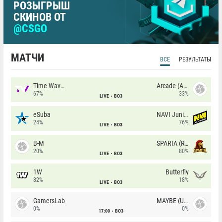
РОЗЫГРЫШ
СКИНОВ ОТ
@CSGO
МАТЧИ
ВСЕ
РЕЗУЛЬТАТЫ
Time Waves
Arcade (AU)
67%
33%
LIVE
BO3
eSuba
NAVI Junior
24%
76%
LIVE
BO3
B-M
SPARTA (RU)
20%
80%
LIVE
BO3
1W
Butterfly
82%
18%
LIVE
BO3
GamersLab
MAYBE (UA)
0%
0%
17:00
BO3