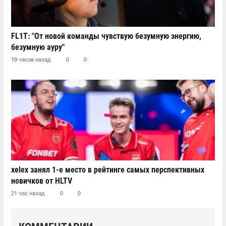
FL1T: "От новой команды чувствую безумную энергию,
безумную ауру"
19 часов назад
0
0
xelex⁠ занял 1-е место в рейтинге самых перспективных
новичков от HLTV
21 час назад
0
0