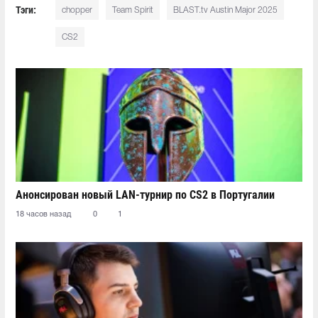
Тэги:
chopper
Team Spirit
BLAST.tv Austin Major 2025
CS2
Анонсирован новый LAN-турнир по CS2 в Португалии
18 часов назад
0
1