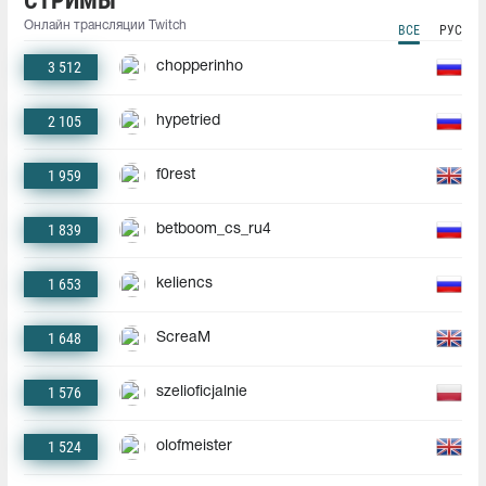
СТРИМЫ
Онлайн трансляции Twitch
ВСЕ
РУС
3 512
chopperinho
2 105
hypetried
1 959
f0rest
1 839
betboom_cs_ru4
1 653
keliencs
1 648
ScreaM
1 576
szelioficjalnie
1 524
olofmeister