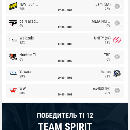
NAVI Junior
Jam (UA)
75%
25%
17:00
BO3
paiN academy
MEIA NOITE
0%
0%
17:00
BO3
Walczaki
UNiTY (sk)
82%
18%
17:00
BO3
Nuclear TigeRES
TBD
0%
0%
18:00
BO3
Yawara
Isurus
29%
71%
20:00
BO3
WW
ex-RUSTEC
80%
20%
20:00
BO3
ПОБЕДИТЕЛЬ TI 12
TEAM SPIRIT