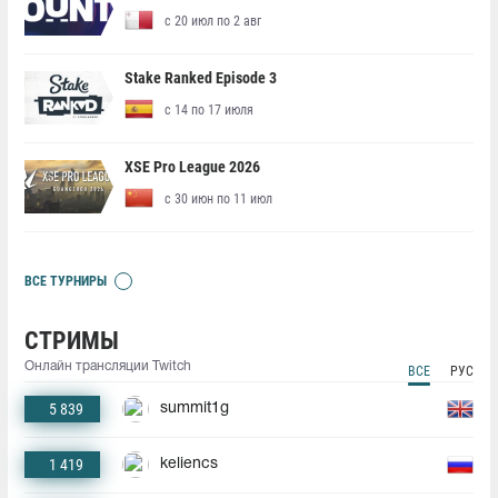
с 20 июл по 2 авг
Stake Ranked Episode 3
с 14 по 17 июля
XSE Pro League 2026
с 30 июн по 11 июл
ВСЕ ТУРНИРЫ
СТРИМЫ
Онлайн трансляции Twitch
ВСЕ
РУС
5 839
summit1g
1 419
keliencs