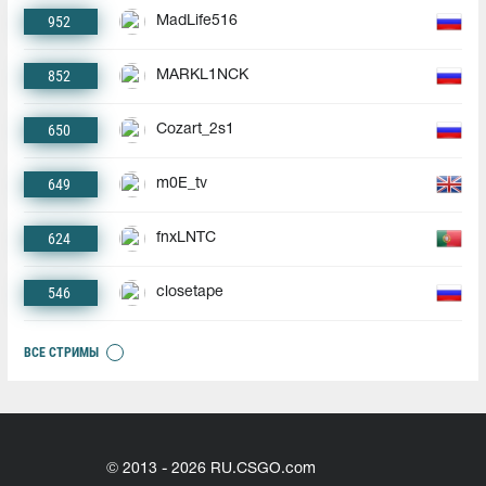
952
MadLife516
852
MARKL1NCK
650
Cozart_2s1
649
m0E_tv
624
fnxLNTC
546
closetape
ВСЕ СТРИМЫ
© 2013 - 2026 RU.CSGO.com