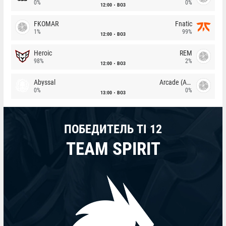
0%
0%
12:00
BO3
FKOMAR
Fnatic
1%
99%
12:00
BO3
Heroic
REM
98%
2%
12:00
BO3
Abyssal
Arcade (AU)
0%
0%
13:00
BO3
ПОБЕДИТЕЛЬ TI 12
TEAM SPIRIT