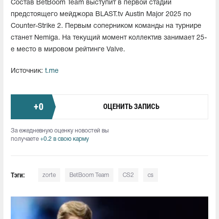
Состав BetBoom Team выступит в первой стадии
предстоящего мейджора BLAST.tv Austin Major 2025 по
Counter-Strike 2. Первым соперником команды на турнире
станет Nemiga. На текущий момент коллектив занимает 25-
е место в мировом рейтинге Valve.
Источник:
t.me
+
0
ОЦЕНИТЬ ЗАПИСЬ
За ежедневную оценку новостей вы
получаете
+0.2 в свою карму
Тэги:
zorte
BetBoom Team
CS2
cs