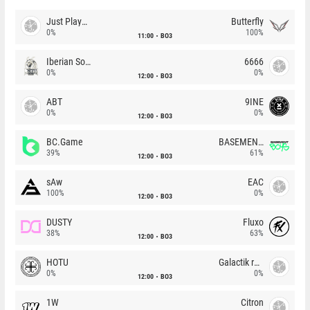
Just Players
Butterfly
0%
100%
11:00
BO3
Iberian Soul
6666
0%
0%
12:00
BO3
ABT
9INE
0%
0%
12:00
BO3
BC.Game
BASEMENT BOYS
39%
61%
12:00
BO3
sAw
EAC
100%
0%
12:00
BO3
DUSTY
Fluxo
38%
63%
12:00
BO3
HOTU
Galactik rebels
0%
0%
12:00
BO3
1W
Citron