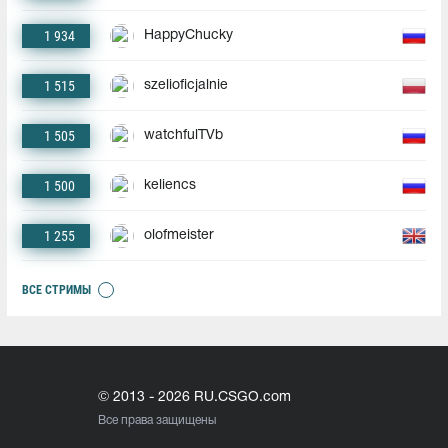
1 934
HappyChucky
1 515
szelioficjalnie
1 505
watchfulTVb
1 500
keliencs
1 255
olofmeister
ВСЕ СТРИМЫ
© 2013 - 2026 RU.CSGO.com
Все права защищены