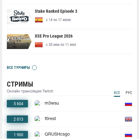
Stake Ranked Episode 3
с 14 по 17 июля
XSE Pro League 2026
с 30 июн по 11 июл
ВСЕ ТУРНИРЫ
СТРИМЫ
Онлайн трансляции Twitch
ВСЕ
РУС
5 604
m3wsu
2 013
f0rest
1 960
QRUSHcsgo