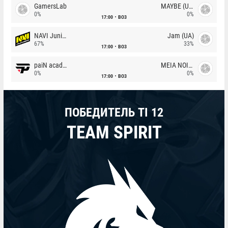
GamersLab
MAYBE (UA)
0%
0%
17:00
BO3
NAVI Junior
Jam (UA)
67%
33%
17:00
BO3
paiN academy
MEIA NOITE
0%
0%
17:00
BO3
ПОБЕДИТЕЛЬ TI 12
TEAM SPIRIT