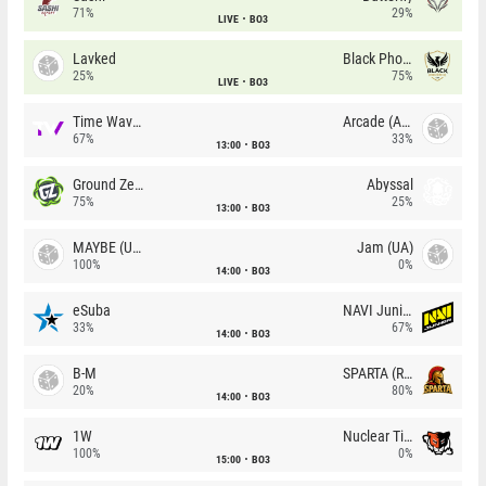
71%
29%
LIVE
BO3
Lavked
Black Phoenix
25%
75%
LIVE
BO3
Time Waves
Arcade (AU)
67%
33%
13:00
BO3
Ground Zero
Abyssal
75%
25%
13:00
BO3
MAYBE (UA)
Jam (UA)
100%
0%
14:00
BO3
eSuba
NAVI Junior
33%
67%
14:00
BO3
B-M
SPARTA (RU)
20%
80%
14:00
BO3
1W
Nuclear TigeRES
100%
0%
15:00
BO3