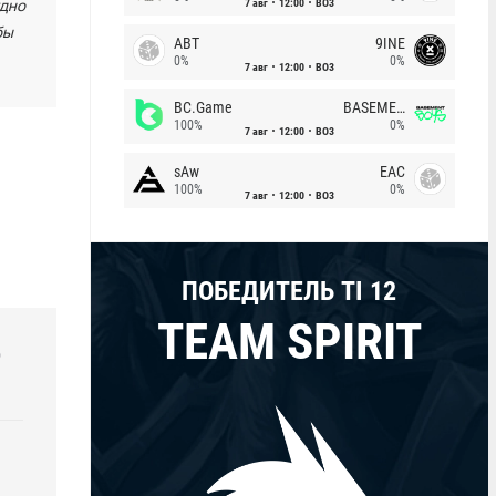
7 авг
12:00
BO3
удно
бы
ABT
9INE
0%
0%
7 авг
12:00
BO3
BC.Game
BASEMENT BOYS
100%
0%
7 авг
12:00
BO3
sAw
EAC
100%
0%
7 авг
12:00
BO3
ПОБЕДИТЕЛЬ TI 12
TEAM SPIRIT
р