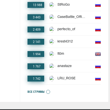
13 988
StRoGo
3 443
CaseBattle_Official
2 409
perfecto_of
2 141
krest4312
1 994
fl0m
1 767
anastaze
1 742
LRU_ROSE
ВСЕ СТРИМЫ