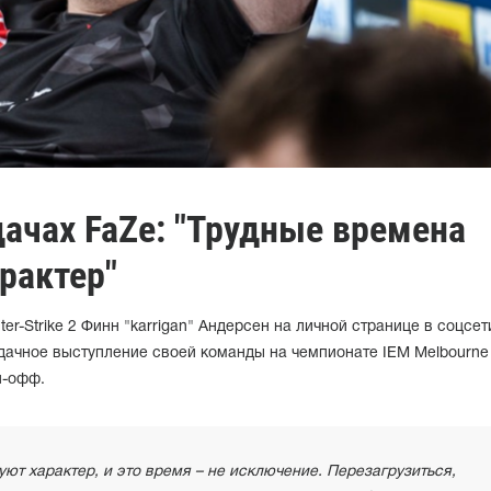
удачах FaZe: "Трудные времена
рактер"
er-Strike 2 Финн "karrigan" Андерсен на личной странице в соцсет
дачное выступление своей команды на чемпионате IEM Melbourne 
й-офф.
т характер, и это время – не исключение. Перезагрузиться,