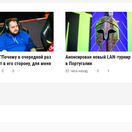
 "Почему в очередной раз
Анонсирован новый LAN-турнир 
т в его сторону, для меня
в Португалии
адкой"
0
0
22 часа назад
0
1