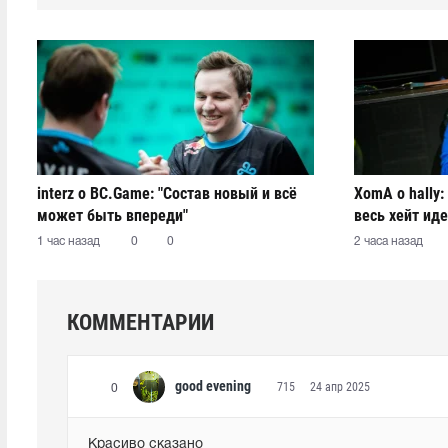
interz о BC.Game: "Состав новый и всё
XomA о hally:
может быть впереди"
весь хейт иде
остается заг
1 час назад
0
0
2 часа назад
КОММЕНТАРИИ
good evening
715
24 апр 2025
0
Красиво сказано