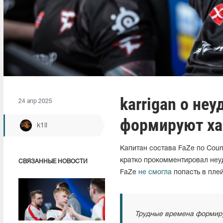
karrigan о не
24 апр 2025
формируют ха
k1ll
Капитан состава FaZe по Count
кратко прокомментировал неу
СВЯЗАННЫЕ НОВОСТИ
FaZe
не смогла
попасть в пле
Трудные времена формирую