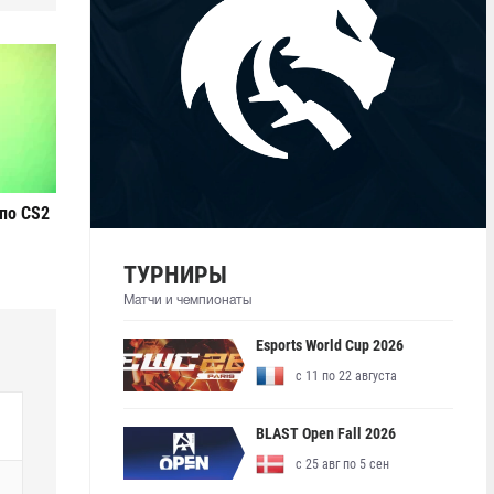
по CS2
ТУРНИРЫ
Матчи и чемпионаты
Esports World Cup 2026
с 11 по 22 августа
BLAST Open Fall 2026
с 25 авг по 5 сен