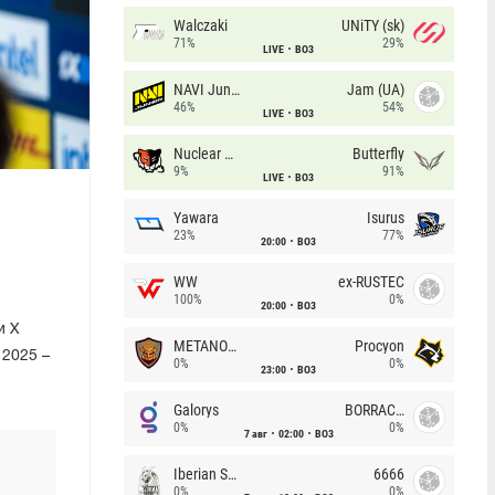
Walczaki
UNiTY (sk)
71%
29%
LIVE
BO3
NAVI Junior
Jam (UA)
46%
54%
LIVE
BO3
Nuclear TigeRES
Butterfly
9%
91%
LIVE
BO3
Yawara
Isurus
23%
77%
20:00
BO3
WW
ex-RUSTEC
100%
0%
20:00
BO3
и X
METANOIA Wolves
Procyon
2025 –
0%
0%
23:00
BO3
Galorys
BORRACHEIROS
0%
0%
7 авг
02:00
BO3
Iberian Soul
6666
0%
0%