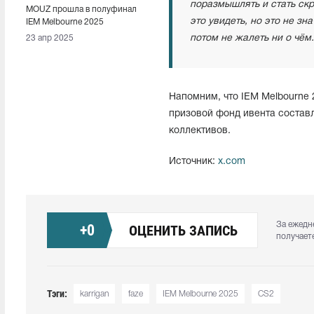
поразмышлять и стать скр
MOUZ прошла в полуфинал
это увидеть, но это не зн
IEM Melbourne 2025
потом не жалеть ни о чём.
23 апр 2025
Напомним, что IEM Melbourne 
призовой фонд ивента состав
коллективов.
Источник:
x.com
За ежедн
+
0
ОЦЕНИТЬ ЗАПИСЬ
получает
Тэги:
karrigan
faze
IEM Melbourne 2025
CS2