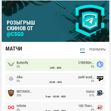
РОЗЫГРЫШ
СКИНОВ ОТ
@CSGO
МАТЧИ
ВСЕ
РЕЗУЛЬТАТЫ
Butterfly
CYBERSHOKE
0%
0%
LIVE
BO3
Alka
paiN academy
0%
0%
23:00
BO3
METANOIA Wolves
Isurus
33%
67%
9 авг
02:00
BO3
Infinite
100 Thieves
0%
0%
9 авг
12:00
BO3