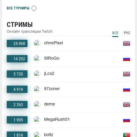
ВСЕ ТУРНИРЫ
СТРИМЫ
Онлайн трансляции Twitch
ВСЕ
РУС
24 968
ohnePixel
14 202
StRoGo
5 720
jLcs2
4 914
97zoner
2 263
deme
1 995
MegaRush51
1 814
boltz