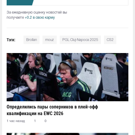
За ежедневную оценку новостей вы
получаете
+0.2 в свою карму
Тэги:
Brollan
mouz
PGL Cluj-Napoca 2025
CS2
Определились пары соперников в плей-офф
квалификации на EWC 2026
1 час назад
1
0