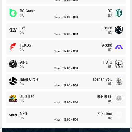
BC.Game
OG
0%
0%
9 авг
12:00
BO3
1W
Liquid
0%
0%
9 авг
12:00
BO3
FOKUS
Acend
0%
0%
9 авг
12:00
BO3
9INE
HOTU
0%
0%
9 авг
12:00
BO3
Inner Circle
Iberian Soul
0%
0%
9 авг
12:00
BO3
JiJieHao
DENDELE
0%
0%
9 авг
12:00
BO3
NRG
Phantom
0%
0%
9 авг
12:00
BO3