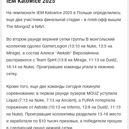
IEM Katowice 2025
На чемпионате IEM Katowice 2025 в Польше определились
еще два участника финальной стадии – в плей-офф вышли
The MongolZ и NAVI.
Во втором раунде верхней сетки группы B монгольский
коллектив одолел GamerLegion (13:10 на Nuke, 13:5 на
Mirage), а состав Алекси "Aleksib" Виролайнена
расправился с Team Spirit (13:8 на Mirage, 11:13 на Dust2,
16:14 на Nuke). Проигравшие команды упали в нижнюю
сетку.
Кроме того, еще две команды сегодня покинули
соревнование: в первом раунде лузеров MOUZ уступила
Liquid (7:13 на Nuke, 7:13 на Ancient), а FURIA потерпела
поражение от Astralis (10:13 на Inferno, 13:8 на Dust2, 11:13
на Nuke). Проигравшие коллективы разделили 13-16 место
и заработали по $10 тысяч призовых, а победители прошли
в следующий раунд нижней сетки.