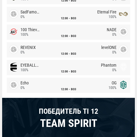
12:00
BO3
SadFamous
Eternal Fire
0%
100%
12:00
BO3
100 Thieves
NADE
100%
0%
12:00
BO3
REVENIX
levelONE
0%
0%
12:00
BO3
EYEBALLERS
Phantom
100%
0%
12:00
BO3
Echo
OG
0%
100%
12:00
BO3
ПОБЕДИТЕЛЬ TI 12
TEAM SPIRIT