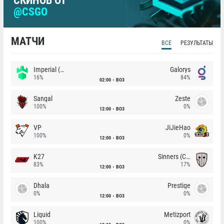
СКИНОВ ОТ
@CSGO
МАТЧИ
ВСЕ
РЕЗУЛЬТАТЫ
Imperial (Brazil)
Galorys
16%
84%
02:00
BO3
Sangal
Zeste
100%
0%
12:00
BO3
VP
JiJieHao
100%
0%
12:00
BO3
K27
Sinners (CZ)
83%
17%
12:00
BO3
Dhala
Prestige
0%
0%
12:00
BO3
Liquid
Metizport
100%
0%