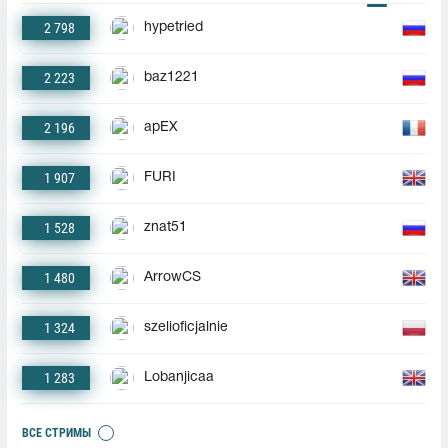
2 798
hypetried
2 223
baz1221
2 196
apEX
1 907
FURI
1 528
znat51
1 480
ArrowCS
1 324
szelioficjalnie
1 283
Lobanjicaa
ВСЕ СТРИМЫ