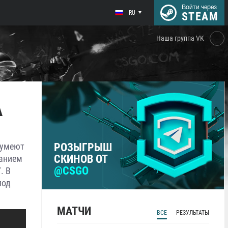
Войти через
RU
STEAM
Наша группа VK
A
е умеют
РОЗЫГРЫШ
СКИНОВ ОТ
ванием
@CSGO
. В
под
МАТЧИ
ВСЕ
РЕЗУЛЬТАТЫ