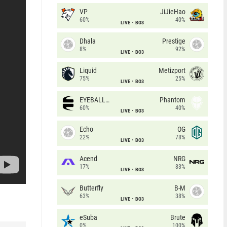
VP
JiJieHao
60%
40%
LIVE
BO3
Dhala
Prestige
8%
92%
LIVE
BO3
Liquid
Metizport
75%
25%
LIVE
BO3
EYEBALLERS
Phantom
60%
40%
LIVE
BO3
Echo
OG
22%
78%
LIVE
BO3
Acend
NRG
17%
83%
LIVE
BO3
Butterfly
B-M
63%
38%
LIVE
BO3
eSuba
Brute
0%
100%