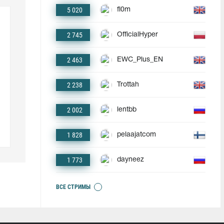
5 020
fl0m
2 745
OfficialHyper
2 463
EWC_Plus_EN
2 238
Trottah
2 002
lentbb
1 828
pelaajatcom
1 773
dayneez
ВСЕ СТРИМЫ