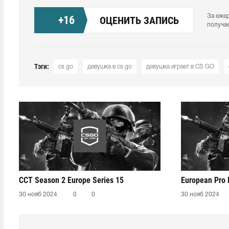
За еже
+
16
ОЦЕНИТЬ ЗАПИСЬ
получа
Тэги:
cs go
девушка в cs go
девушка играет в CS GO
CCT Season 2 Europe Series 15
European Pro
30 нояб 2024
0
0
30 нояб 2024