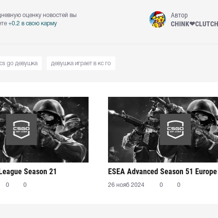
Автор
дневную оценку новостей вы
CHINK❤CLUTC
ете
+0.2 в свою карму
cs go девушка
девушка играет в кс го
 League Season 21
ESEA Advanced Season 51 Europe
0
0
26 нояб 2024
0
0