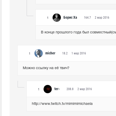
Борис Ха
164.7
2 мар 2016
1
В конце прошлого года был совместный(сме
micher
18.2
1 мар 2016
1
Можно ссылку на её твич?
ter-
208.8
2 мар 2016
1
http://www.twitch.tv/mimimimichaela