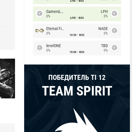
LIVE
BO3
GamersLab
LPH
H
0%
0%
LIVE
BO3
Eternal Fire
NADE
0%
0%
14:30
BO3
levelONE
TBD
0%
0%
15:00
BO3
ПОБЕДИТЕЛЬ TI 12
TEAM SPIRIT