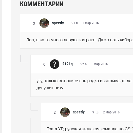
КОММЕНТАРИИ
speedy
91.8
1 мар 2016
3
Лол, в кс го много девушек играют. Даже есть кибер
2121q
92.6
1 мар 2016
0
угу, только вот они очень редко выигрывают, да 
девушек нету
speedy
91.8
2 мар 2016
2
Team YP, русская женская команда по CS: