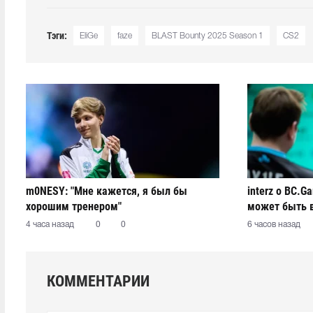
Тэги:
EliGe
faze
BLAST Bounty 2025 Season 1
CS2
m0NESY: "Мне кажется, я был бы
interz о BC.G
хорошим тренером"
может быть 
4 часа назад
0
0
6 часов назад
КОММЕНТАРИИ