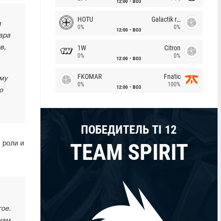
12:00
BO3
HOTU
Galactik rebels
а
0%
0%
12:00
BO3
ара
1W
Citron
в,
0%
0%
12:00
BO3
FKOMAR
Fnatic
ому
0%
100%
12:00
BO3
о
ПОБЕДИТЕЛЬ TI 12
TEAM SPIRIT
 роли и
гое.
нам