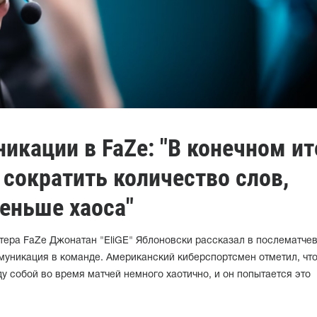
никации в FaZe: "В конечном ит
 сократить количество слов,
еньше хаоса"
тера FaZe Джонатан "EliGE" Яблоновски рассказал в послематче
муникация в команде. Американский киберспортсмен отметил, чт
 собой во время матчей немного хаотично, и он попытается это