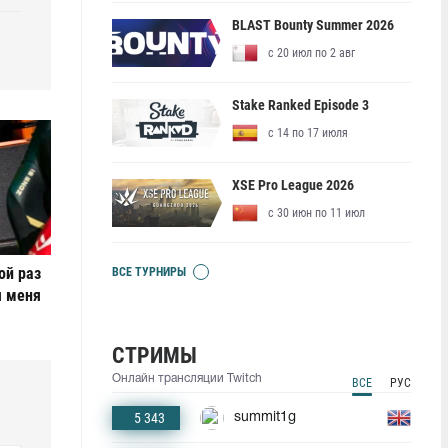
BLAST Bounty Summer 2026
с 20 июл по 2 авг
Stake Ranked Episode 3
с 14 по 17 июля
XSE Pro League 2026
с 30 июн по 11 июл
ой раз
ВСЕ ТУРНИРЫ
я меня
СТРИМЫ
Онлайн трансляции Twitch
ВСЕ
РУС
5 343
summit1g