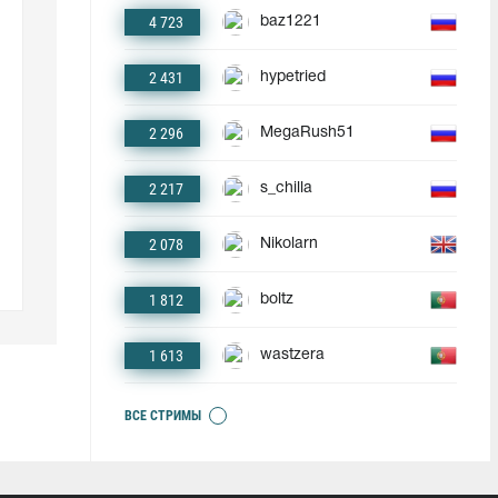
4 723
baz1221
2 431
hypetried
2 296
MegaRush51
2 217
s_chilla
2 078
Nikolarn
1 812
boltz
1 613
wastzera
ВСЕ СТРИМЫ