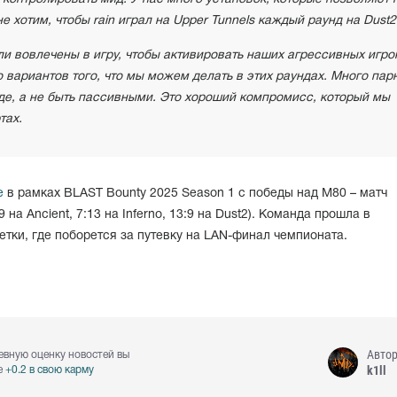
 хотим, чтобы rain играл на Upper Tunnels каждый раунд на Dust2
и вовлечены в игру, чтобы активировать наших агрессивных игро
о вариантов того, что мы можем делать в этих раундах. Много пар
унде, а не быть пассивными. Это хороший компромисс, который мы
тах.
е
в рамках BLAST Bounty 2025 Season 1 с победы над M80 – матч
 на Ancient, 7:13 на Inferno, 13:9 на Dust2). Команда прошла в
тки, где поборется за путевку на LAN-финал чемпионата.
Авто
евную оценку новостей вы
k1ll
е
+0.2 в свою карму