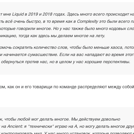
мне Liquid в 2019 и 2018 годах. Здесь много всего происходит н
ь всё очень быстро, в то время как в Complexity это были всего п
 – которые говорили многое. Но у нас также было много кодовых сло
кацию, тогда как здесь мы делаем многое на лету.
помочь сократить количество слов, чтобы было меньше хаоса, пот
и начинается сумасшествие. Если на вас нападают во время этог
 обернуться против нас, но в целом у нас хорошие перспективы.
ом, как он и его товарищи по команде распределяют между собой
к, чтобы любой мог делать многое. Мы действуем довольно
на Ancient: я "технически" играю на A, но могу делать многое дру
контролировать мид. У нас много установок, которые позволяют 