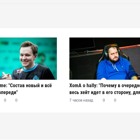
ame: "Состав новый и всё
XomA о hally: "Почему в очередн
впереди"
весь хейт идет в его сторону, дл
остается загадкой"
0
0
7 часов назад
0
0