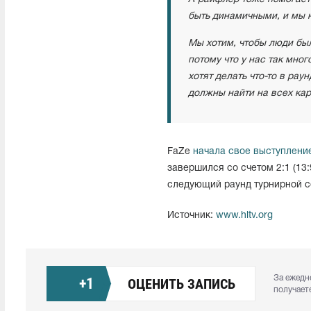
быть динамичными, и мы не
Мы хотим, чтобы люди был
потому что у нас так мног
хотят делать что-то в ра
должны найти на всех кар
FaZe
начала свое выступлени
завершился со счетом 2:1 (13:9
следующий раунд турнирной се
Источник:
www.hltv.org
За ежедн
+
1
ОЦЕНИТЬ ЗАПИСЬ
получает