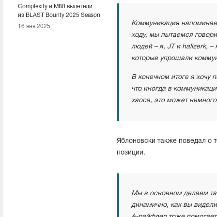
Complexity и M80 вылетели
из BLAST Bounty 2025 Season
Коммуникация напоминает 
1
16 янв 2025
ходу, мы пытаемся говорит
людей – я, JT и hallzerk,
которые упрощали коммуни
В конечном итоге я хочу 
что иногда в коммуникаци
хаоса, это может немного
Яблоновски также поведал о т
позиции.
Мы в основном делаем та
динамично, как вы видели 
A-райфлер тоже помогает 