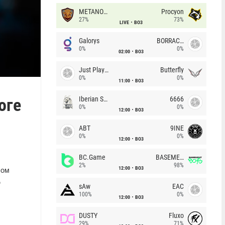
METANOIA Wolves
Procyon
27%
73%
LIVE
BO3
Galorys
BORRACHEIROS
0%
0%
02:00
BO3
Just Players
Butterfly
0%
0%
11:00
BO3
оге
Iberian Soul
6666
0%
0%
12:00
BO3
ABT
9INE
0%
0%
12:00
BO3
BC.Game
BASEMENT BOYS
2%
98%
12:00
BO3
вом
о
sAw
EAC
100%
0%
12:00
BO3
DUSTY
Fluxo
29%
71%