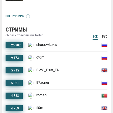
ВСЕ ТУРНИРЫ
СТРИМЫ
Онлайн трансляции Twitch
ВСЕ
РУС
25 902
shadowkekw
9 173
ct0m
5 795
EWC_Plus_EN
5 321
97zoner
4 838
roman
4 769
fl0m