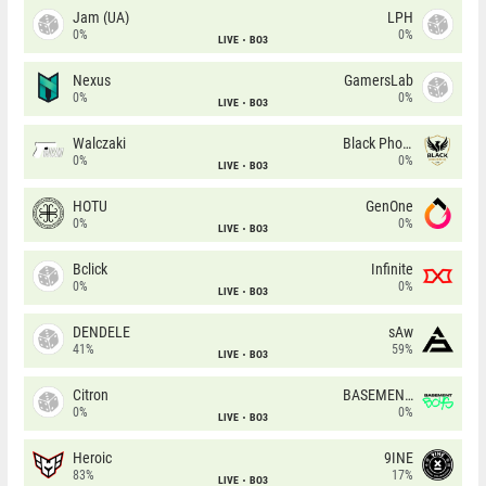
Jam (UA)
LPH
0%
0%
LIVE
BO3
Nexus
GamersLab
0%
0%
LIVE
BO3
Walczaki
Black Phoenix
0%
0%
LIVE
BO3
HOTU
GenOne
0%
0%
LIVE
BO3
Bclick
Infinite
0%
0%
LIVE
BO3
DENDELE
sAw
41%
59%
LIVE
BO3
Citron
BASEMENT BOYS
0%
0%
LIVE
BO3
Heroic
9INE
83%
17%
LIVE
BO3