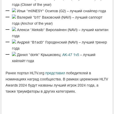
года (Closer of the year)
Илья "m0NESY" Осипов (G2) – лучший снайпер года
Валерий "b1t" Ваховский (NAVI) – лучший саппорт
года (Anchor of the year)
Алекси "Aleksib" Виролайнен (NAVI) – лучший капитан
года
Андрей "B1ad3" Городенский (NAVI) – лучший тренер
года
Данил "donk" Крышковец:
AK-47 1v5
– лучший
хайлайт года
Ранее портал HLTV.org
представил
победителей в
номинациях наград сообщества. В рамках церемонии HLTV
Awards 2024 будут названы лучший игрок 2024 года, а
также триумфаторы в других категориях.