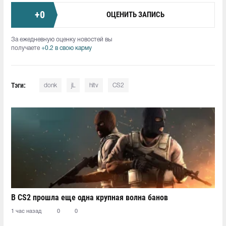
+
0
ОЦЕНИТЬ ЗАПИСЬ
За ежедневную оценку новостей вы
получаете
+0.2 в свою карму
Тэги:
donk
jL
hltv
CS2
В CS2 прошла еще одна крупная волна банов
1 час назад
0
0