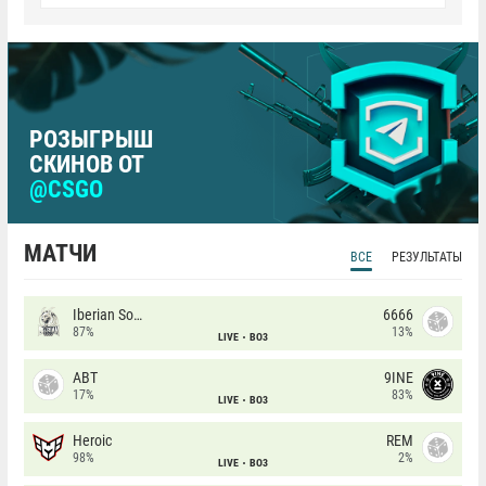
РОЗЫГРЫШ
СКИНОВ ОТ
@CSGO
МАТЧИ
ВСЕ
РЕЗУЛЬТАТЫ
Iberian Soul
6666
87%
13%
LIVE
BO3
ABT
9INE
17%
83%
LIVE
BO3
Heroic
REM
98%
2%
LIVE
BO3