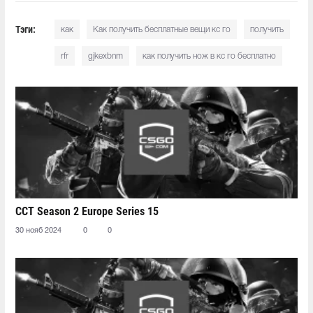
Тэги:
как
Как получить бесплатные вещи кс го
получить
rfr
gjkexbnm
как получить нож в кс го бесплатно
CCT Season 2 Europe Series 15
30 нояб 2024
0
0