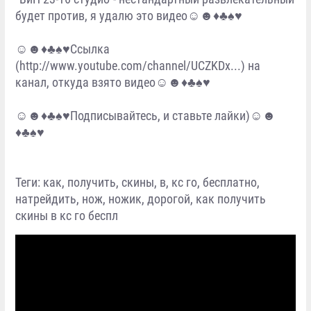
будет против, я удалю это видео☺☻♦♣♠♥
☺☻♦♣♠♥Ссылка
(http://www.youtube.com/channel/UCZKDx...) на
канал, откуда взято видео☺☻♦♣♠♥
☺☻♦♣♠♥Подписывайтесь, и ставьте лайки)☺☻
♦♣♠♥
Теги: как, получить, скины, в, кс го, бесплатно,
натрейдить, нож, ножик, дорогой, как получить
скины в кс го беспл