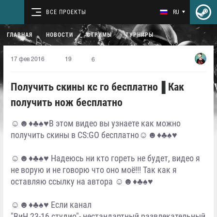
ВСЕ ПРОЕКТЫ
RU
ГЛАВНАЯ
НОВОСТИ
СТРИМЫ
ТУРНИРЫ
17 фев 2016
19
6
Получить скины кс го бесплатно▐ Как
получить нож бесплатно
☺☻♦♣♠♥В этом видео вы узнаете как можно
получить скины в CS:GO бесплатно☺☻♦♣♠♥
☺☻♦♣♠♥ Надеюсь ни кто гореть не будет, видео я
не ворую и не говорю что оно моё!!! Так как я
оставляю ссылку на автора ☺☻♦♣♠♥
☺☻♦♣♠♥ Если канал
"ВиН 23-16 студио"- нестандартный развлекательный