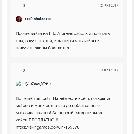
23 янв 2017
0
>>>Diabolos<<<
Проще зайти на http://forevercsgo.tk и почитать 
там, в куче статей, как открывать кейсы и 
получать скины бесплатно.
4 июн 2017
0
ツ ✘∀ʍçħϊ₭ ♂
Вот ещё топ сайт! На нём есть всё, от открытия 
кейсов и множества игр до собственного 
магазина скинов! За первый вход открытие 1 
кейса БЕСПЛАТНО!!! 
https://skingames.co/win-155578