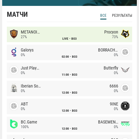
МАТЧИ
ВСЕ
РЕЗУЛЬТАТЫ
METANOIA Wolves
Procyon
27%
73%
LIVE
BO3
Galorys
BORRACHEIROS
0%
0%
02:00
BO3
Just Players
Butterfly
0%
0%
11:00
BO3
Iberian Soul
6666
0%
0%
12:00
BO3
ABT
9INE
0%
0%
12:00
BO3
BC.Game
BASEMENT BOYS
100%
0%
12:00
BO3