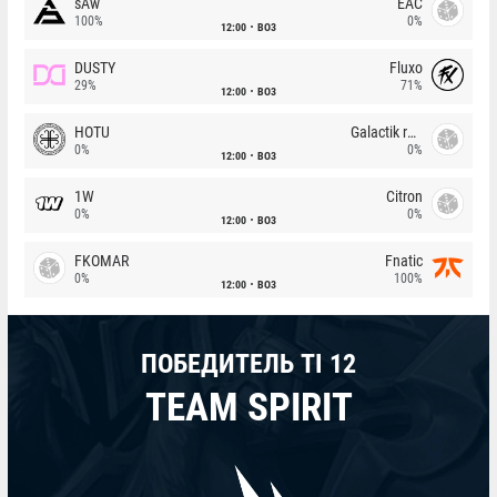
sAw
EAC
100%
0%
12:00
BO3
DUSTY
Fluxo
29%
71%
12:00
BO3
HOTU
Galactik rebels
0%
0%
12:00
BO3
1W
Citron
0%
0%
12:00
BO3
FKOMAR
Fnatic
0%
100%
12:00
BO3
ПОБЕДИТЕЛЬ TI 12
TEAM SPIRIT