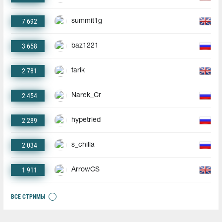
7 692
summit1g
3 658
baz1221
2 781
tarik
2 454
Narek_Cr
2 289
hypetried
2 034
s_chilla
1 911
ArrowCS
ВСЕ СТРИМЫ