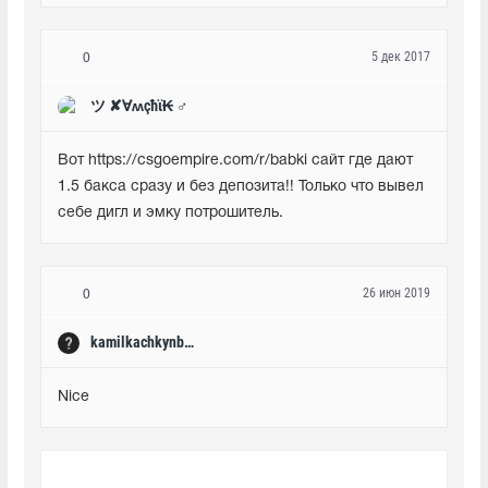
5 дек 2017
0
ツ ✘∀ʍçħϊ₭ ♂
Вот https://csgoempire.com/r/babki сайт где дают 
1.5 бакса сразу и без депозита!! Только что вывел 
себе дигл и эмку потрошитель. 
26 июн 2019
0
kamilkachkynbaev01
Nice