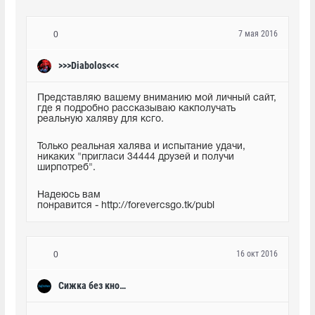
7 мая 2016
0
>>>Diabolos<<<
Представляю вашему вниманию мой личный сайт, 
где я подробно рассказываю какполучать 
реальную халяву для ксго.
Только реальная халява и испытание удачи, 
никаких "пригласи 34444 друзей и получи 
ширпотреб".
Надеюсь вам 
понравится - http://forevercsgo.tk/publ
16 окт 2016
0
Сижка без кнопки