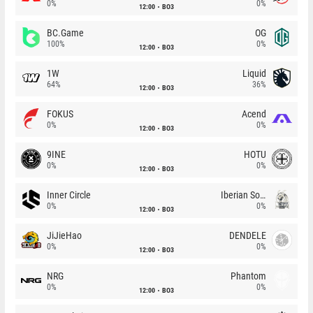
0%
0%
12:00
BO3
BC.Game
OG
100%
0%
12:00
BO3
1W
Liquid
64%
36%
12:00
BO3
FOKUS
Acend
0%
0%
12:00
BO3
9INE
HOTU
0%
0%
12:00
BO3
Inner Circle
Iberian Soul
0%
0%
12:00
BO3
JiJieHao
DENDELE
0%
0%
12:00
BO3
NRG
Phantom
0%
0%
12:00
BO3