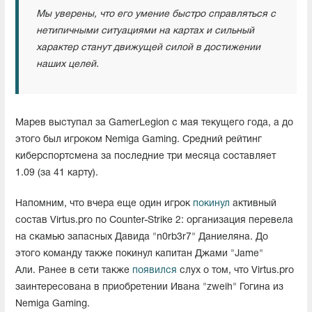
Мы уверены, что его умение быстро справляться с
нетипичными ситуациями на картах и сильный
характер станут движущей силой в достижении
наших целей.
Марев выступал за GamerLegion с мая текущего года, а до
этого был игроком Nemiga Gaming. Средний рейтинг
киберспортсмена за последние три месяца составляет
1.09 (за 41 карту).
Напомним, что вчера еще один игрок
покинул
активный
состав Virtus.pro по Counter-Strike 2: организация перевела
на скамью запасных Давида "n0rb3r7" Даниеляна. До
этого команду также покинул капитан Джами "Jame"
Али. Ранее в сети также
появился
слух о том, что Virtus.pro
заинтересована в приобретении Ивана "⁠zweih⁠" Гогина из
Nemiga Gaming.