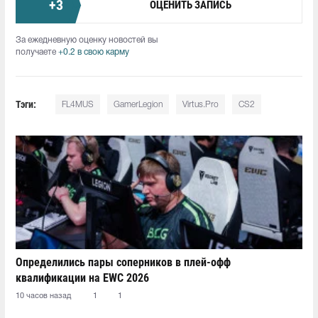
+
3
ОЦЕНИТЬ ЗАПИСЬ
За ежедневную оценку новостей вы
получаете
+0.2 в свою карму
Тэги:
FL4MUS
GamerLegion
Virtus.Pro
CS2
Определились пары соперников в плей-офф
квалификации на EWC 2026
10 часов назад
1
1