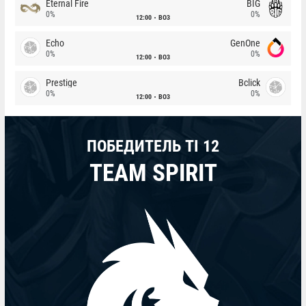
Eternal Fire
BIG
0%
0%
12:00
BO3
Echo
GenOne
0%
0%
12:00
BO3
Prestige
Bclick
0%
0%
12:00
BO3
ПОБЕДИТЕЛЬ TI 12
TEAM SPIRIT