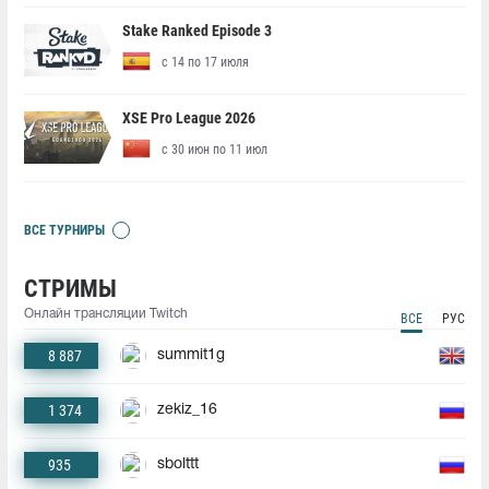
Stake Ranked Episode 3
с 14 по 17 июля
XSE Pro League 2026
с 30 июн по 11 июл
ВСЕ ТУРНИРЫ
СТРИМЫ
Онлайн трансляции Twitch
ВСЕ
РУС
8 887
summit1g
1 374
zekiz_16
935
sbolttt