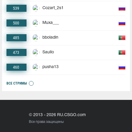
539
Cozart_2s1
500
Muxa___
485
bboladin
473
Saullo
460
pusha13
ВСЕ СТРИМЫ
© 2013 - 2026 RU.CSGO.com
Все права защищены