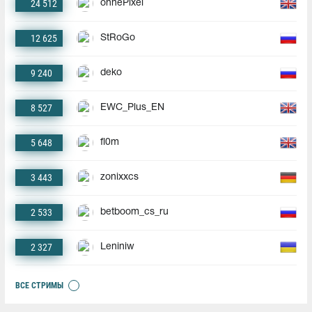
24 512
ohnePixel
12 625
StRoGo
9 240
deko
8 527
EWC_Plus_EN
5 648
fl0m
3 443
zonixxcs
2 533
betboom_cs_ru
2 327
Leniniw
ВСЕ СТРИМЫ