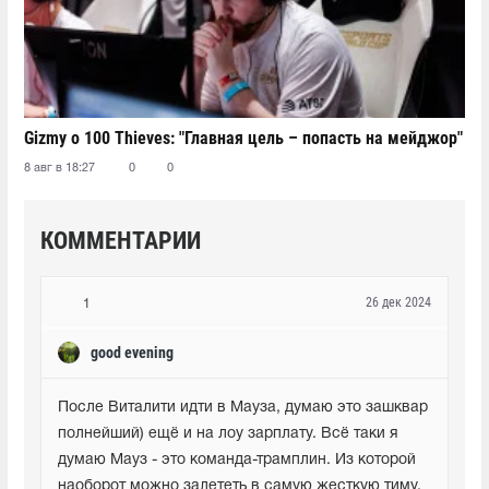
Gizmy о 100 Thieves: "Главная цель – попасть на мейджор"
8 авг в 18:27
0
0
КОММЕНТАРИИ
26 дек 2024
1
good evening
После Виталити идти в Мауза, думаю это зашквар 
полнейший) ещё и на лоу зарплату. Всё таки я 
думаю Мауз - это команда-трамплин. Из которой 
наоборот можно залететь в самую жесткую тиму. 