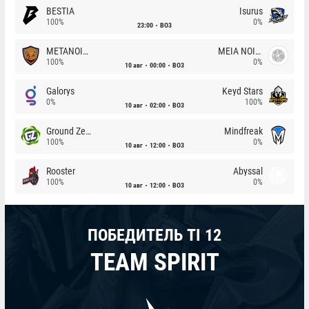
BESTIA
Isurus
100%
0%
23:00
BO3
METANOIA Wolves
MEIA NOITE
100%
0%
10 авг
00:00
BO3
Galorys
Keyd Stars
0%
100%
10 авг
02:00
BO3
Ground Zero
Mindfreak
100%
0%
10 авг
12:00
BO3
Rooster
Abyssal
100%
0%
10 авг
12:00
BO3
ПОБЕДИТЕЛЬ TI 12
TEAM SPIRIT