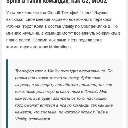
Spinx в таких командах, как G2, MOUZ"
Участник коллектива Cloud9 Тимофей "interz" Якушин
высказал свое мнение касаемо возможного перехода
Робина "ropz" Коля в состав Vitality по Counter-Strike 2. По
мнению Якушина, в команде могут возникнуть конфликты в
плане ролей. Своими мыслями interz поделился в
комментарии порталу Metaratings.
Трансфер ropz в Vitality выглядит впечатляюще. По
ролям они схожи только за атаку, Spinx тоже
люркер, а за защиту всё обстоит сложнее, так как
некоторые роли ropz играют mezii и flameZ. Мне
кажется, всё будет зависеть от того, насколько
ropz сможет влиться в новую команду, так как мне
кажется, что система, по которой играют FaZe и
Vitality, отличается.