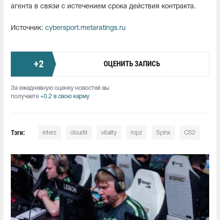
агента в связи с истечением срока действия контракта.
Источник:
cybersport.metaratings.ru
+
2
ОЦЕНИТЬ ЗАПИСЬ
За ежедневную оценку новостей вы
получаете
+0.2 в свою карму
Тэги:
interz
cloud9
vitality
ropz
Spinx
CS2