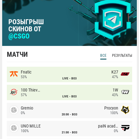
РОЗЫГРЫШ
СКИНОВ ОТ
@CSGO
МАТЧИ
ВСЕ
РЕЗУЛЬТАТЫ
Fnatic
K27
53%
47%
LIVE
BO3
100 Thieves
1W
57%
43%
LIVE
BO3
Gremio
Procyon
0%
100%
20:00
BO3
UNO MILLE
paiN academy
100%
0%
21:00
BO3