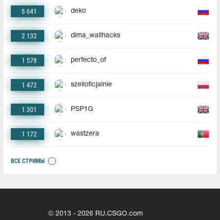
6 641
deko
2 132
dima_wallhacks
1 578
perfecto_of
1 472
szelioficjalnie
1 301
PSP1G
1 172
wastzera
ВСЕ СТРИМЫ
© 2013 - 2026 RU.CSGO.com