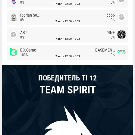
0%
0%
7 авг
02:00
BO3
Iberian Soul
6666
0%
0%
7 авг
12:00
BO3
ABT
9INE
0%
0%
7 авг
12:00
BO3
BC.Game
BASEMENT BOYS
100%
0%
7 авг
12:00
BO3
ПОБЕДИТЕЛЬ TI 12
TEAM SPIRIT