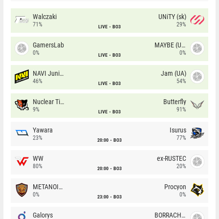
Walczaki
UNiTY (sk)
71%
29%
LIVE
BO3
GamersLab
MAYBE (UA)
0%
0%
LIVE
BO3
NAVI Junior
Jam (UA)
46%
54%
LIVE
BO3
Nuclear TigeRES
Butterfly
9%
91%
LIVE
BO3
Yawara
Isurus
23%
77%
20:00
BO3
WW
ex-RUSTEC
80%
20%
20:00
BO3
METANOIA Wolves
Procyon
0%
0%
23:00
BO3
Galorys
BORRACHEIROS