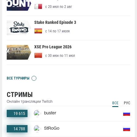
с 20 июл по 2 авг
Stake Ranked Episode 3
с 14 по 17 июля
XSE Pro League 2026
с 30 июн по 11 июл
ВСЕ ТУРНИРЫ
СТРИМЫ
Онлайн трансляции Twitch
ВСЕ
РУС
19 615
buster
14 788
StRoGo