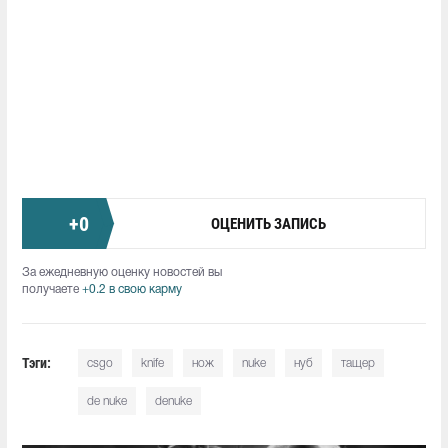
+
0
ОЦЕНИТЬ ЗАПИСЬ
За ежедневную оценку новостей вы
получаете
+0.2 в свою карму
Тэги:
csgo
knife
нож
nuke
нуб
тащер
de nuke
denuke