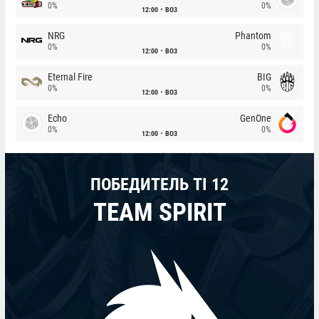
0%
0%
12:00
BO3
NRG
Phantom
0%
0%
12:00
BO3
Eternal Fire
BIG
0%
0%
12:00
BO3
Echo
GenOne
0%
0%
12:00
BO3
ПОБЕДИТЕЛЬ TI 12
TEAM SPIRIT