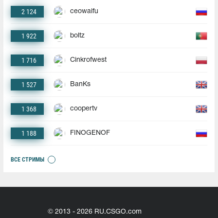
2 124
ceowaifu
1 922
boltz
1 716
Cinkrofwest
1 527
BanKs
1 368
coopertv
1 188
FINOGENOF
ВСЕ СТРИМЫ
© 2013 - 2026 RU.CSGO.com