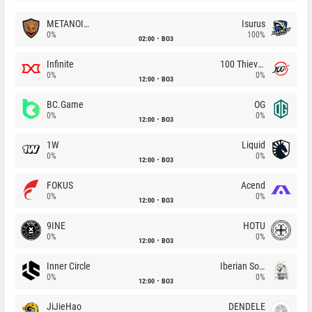
METANOIA Wolves
Isurus
0%
100%
02:00
BO3
Infinite
100 Thieves
0%
0%
12:00
BO3
BC.Game
OG
0%
0%
12:00
BO3
1W
Liquid
0%
0%
12:00
BO3
FOKUS
Acend
0%
0%
12:00
BO3
9INE
HOTU
0%
0%
12:00
BO3
Inner Circle
Iberian Soul
0%
0%
12:00
BO3
JiJieHao
DENDELE