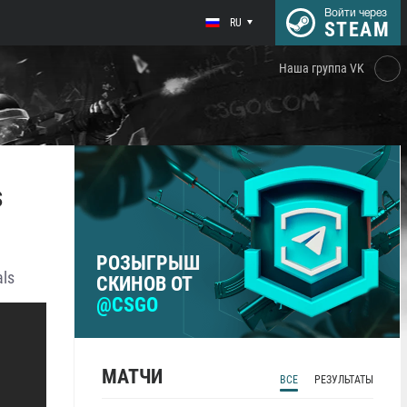
Войти через
RU
STEAM
Наша группа VK
s
РОЗЫГРЫШ
ls
СКИНОВ ОТ
@CSGO
МАТЧИ
ВСЕ
РЕЗУЛЬТАТЫ