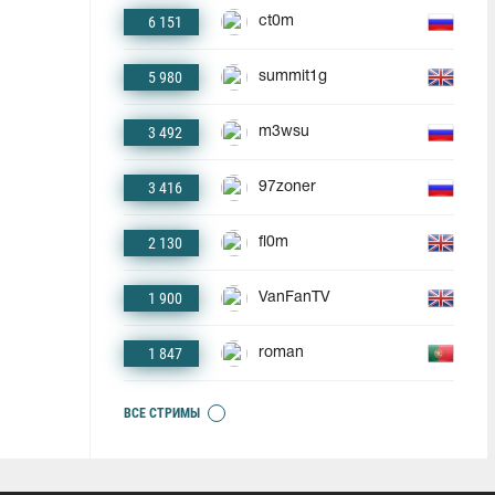
6 151
ct0m
5 980
summit1g
3 492
m3wsu
3 416
97zoner
2 130
fl0m
1 900
VanFanTV
1 847
roman
ВСЕ СТРИМЫ