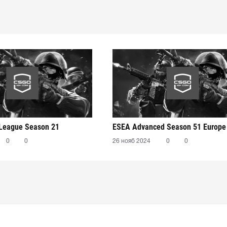
 League Season 21
ESEA Advanced Season 51 Europe
0
0
26 нояб 2024
0
0