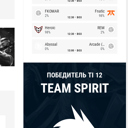
12:30
BO3
FKOMAR
Fnatic
2%
98%
12:30
BO3
Heroic
REM
98%
2%
12:30
BO3
Abyssal
Arcade (AU)
0%
0%
13:00
BO3
ПОБЕДИТЕЛЬ TI 12
TEAM SPIRIT