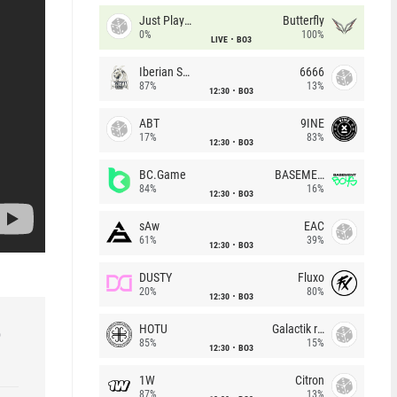
Just Players
Butterfly
0%
100%
LIVE
BO3
Iberian Soul
6666
87%
13%
12:30
BO3
ABT
9INE
17%
83%
12:30
BO3
BC.Game
BASEMENT BOYS
84%
16%
12:30
BO3
sAw
EAC
61%
39%
12:30
BO3
DUSTY
Fluxo
20%
80%
12:30
BO3
HOTU
Galactik rebels
р
85%
15%
12:30
BO3
1W
Citron
87%
13%