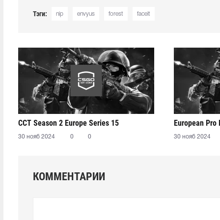
Тэги:
nip
envyus
forest
faceit
CCT Season 2 Europe Series 15
European Pro
30 нояб 2024
0
0
30 нояб 2024
КОММЕНТАРИИ