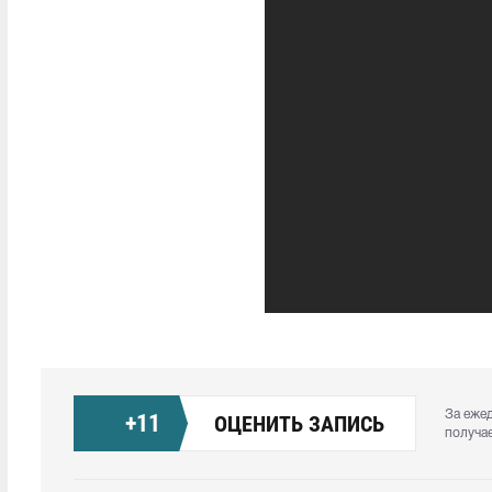
За еже
+
11
ОЦЕНИТЬ ЗАПИСЬ
получа