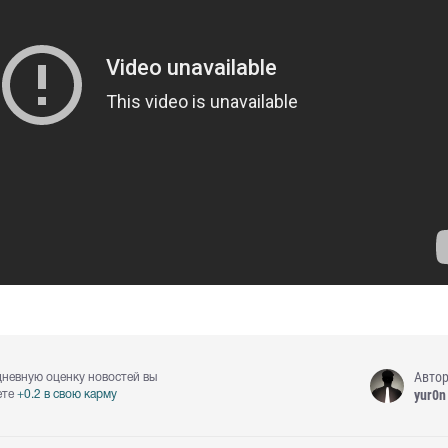
Авто
дневную оценку новостей вы
yur0n
ете
+0.2 в свою карму