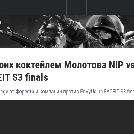
Ы
воих коктейлем Молотова NIP v
T S3 finals
age от Фореста и компании против EnVyUs на FACEIT S3 fina