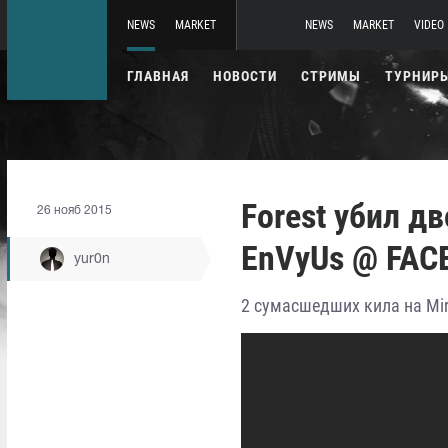
NEWS
MARKET
NEWS
MARKET
VIDEO
ГЛАВНАЯ
НОВОСТИ
СТРИМЫ
ТУРНИР
Forest убил д
26 нояб 2015
EnVyUs @ FACEI
yur0n
2 сумасшедших кила на Mir