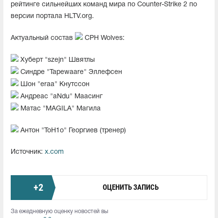
рейтинге сильнейших команд мира по Counter-Strike 2 по
версии портала HLTV.org.
Актуальный состав
CPH Wolves:
Хуберт "szejn" Швятлы
Синдре "Tapewaare" Эллефсен
Шон "⁠eraa⁠" Кнутссон
Андреас "aNdu" Маасинг
Матас "⁠MAGILA⁠" Магила
Антон "ToH1o" Георгиев (тренер)
Источник:
x.com
+
2
ОЦЕНИТЬ ЗАПИСЬ
За ежедневную оценку новостей вы