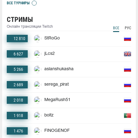
ВСЕ ТУРНИРЫ
СТРИМЫ
Онлайн трансляции Twitch
ВСЕ
РУС
12 810
StRoGo
6 627
jLcs2
5 266
aslanshukasha
2 689
serega_pirat
2 018
MegaRush51
1 918
boltz
1 476
FINOGENOF