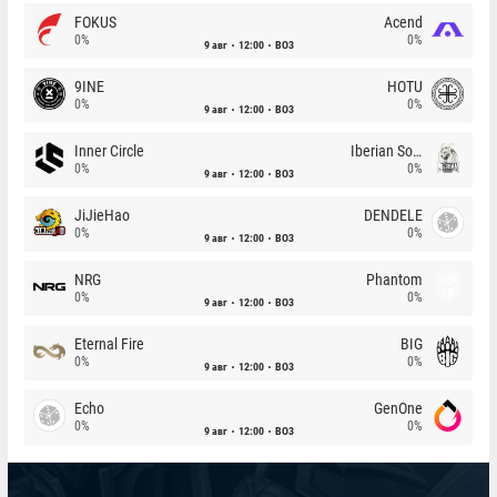
FOKUS
Acend
0%
0%
9 авг
12:00
BO3
9INE
HOTU
0%
0%
9 авг
12:00
BO3
Inner Circle
Iberian Soul
0%
0%
9 авг
12:00
BO3
JiJieHao
DENDELE
0%
0%
9 авг
12:00
BO3
NRG
Phantom
0%
0%
9 авг
12:00
BO3
Eternal Fire
BIG
0%
0%
9 авг
12:00
BO3
Echo
GenOne
0%
0%
9 авг
12:00
BO3