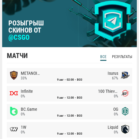
РОЗЫГРЫШ
СКИНОВ ОТ
@CSGO
МАТЧИ
ВСЕ
РЕЗУЛЬТАТЫ
METANOIA Wolves
Isurus
33%
67%
9 авг
02:00
BO3
Infinite
100 Thieves
0%
0%
9 авг
12:00
BO3
BC.Game
OG
0%
0%
9 авг
12:00
BO3
1W
Liquid
0%
0%
9 авг
12:00
BO3