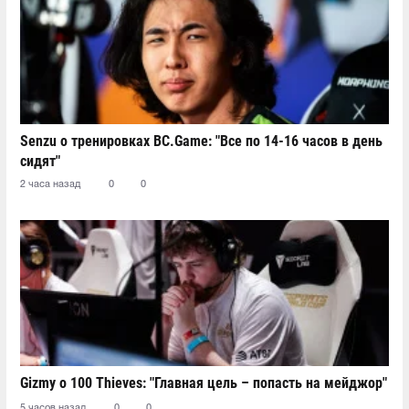
Senzu о тренировках BC.Game: "Все по 14-16 часов в день
сидят"
2 часа назад
0
0
Gizmy о 100 Thieves: "Главная цель – попасть на мейджор"
5 часов назад
0
0