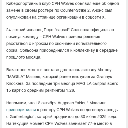
Киберспортивный клуб CPH Wolves объявил еще об одной
замене в своем ростере по Counter-Strike 2. Анонс был
опубликован на странице организации в соцсети X.
24-летний испанец Пере "sausol" Сольсона официально
покинул команду – CPH Wolves приняла решение
расстаться с игроком по окончании испытательного
срока. Сольсона присоединился к коллективу в середине
прошлого месяца.
Вакантное место в составе досталось литовцу Матасу
"⁠MAGILA⁠" Магиле, который ранее выступал за Grannys
Knockers. За последние три месяца MAGILA⁠ сыграл всего
15 карт со средним рейтингом 1.26.
Напомним, что 12 октября Андреас "aNdu" Маасинг
присоединился
к ростеру CPH Wolves по договору аренды
с GamerLegion, который продлится до 30 июня 2025 года.
На текущий момент CPH Wolves занимает 77-е место в