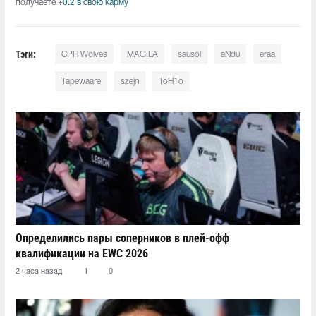
получаете
+0.2 в свою карму
Тэги:
CPH Wolves
MAGILA⁠
sausol
aNdu
eraa
Tapewaare
szejn
ToH1o
Определились пары соперников в плей-офф
квалификации на EWC 2026
2 часа назад
1
0