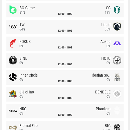
BC.Game
OG
81%
19%
12:00
BO3
1W
Liquid
64%
36%
12:00
BO3
FOKUS
Acend
0%
0%
12:00
BO3
9INE
HOTU
0%
0%
12:00
BO3
Inner Circle
Iberian Soul
0%
0%
12:00
BO3
JiJieHao
DENDELE
0%
0%
12:00
BO3
NRG
Phantom
0%
0%
12:00
BO3
Eternal Fire
BIG