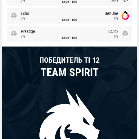
0%
100%
12:00
BO3
Echo
GenOne
0%
0%
12:00
BO3
Prestige
Bclick
0%
0%
12:00
BO3
ПОБЕДИТЕЛЬ TI 12
TEAM SPIRIT