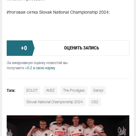
Итоговая сетка Slovak National Championship 2024:
+
0
ОЦЕНИТЬ ЗАПИСЬ
За ежедневную оценку новостей вы
получаете
+0.2 в свою карму
Тэги:
ECLOT
AVEZ
The Prodigies
Sampi
Slovak National Championship 2024
CS2