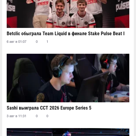
Betclic обыграла Team Liquid в финале Stake Pulse Beat I
6 авг в 01:07
0
1
Sashi выиграла CCT 2026 Europe Series 5
3 авг в 11:31
0
0