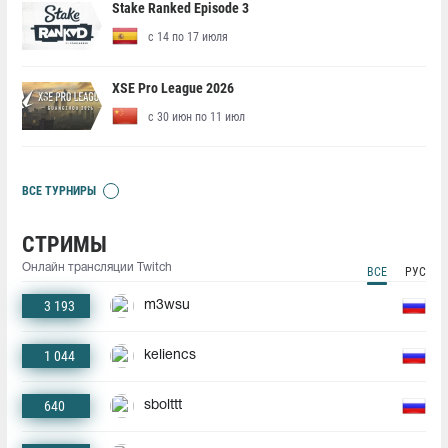
Stake Ranked Episode 3
с 14 по 17 июля
XSE Pro League 2026
с 30 июн по 11 июл
ВСЕ ТУРНИРЫ
СТРИМЫ
Онлайн трансляции Twitch
ВСЕ
РУС
3 193
m3wsu
1 044
keliencs
640
sbolttt