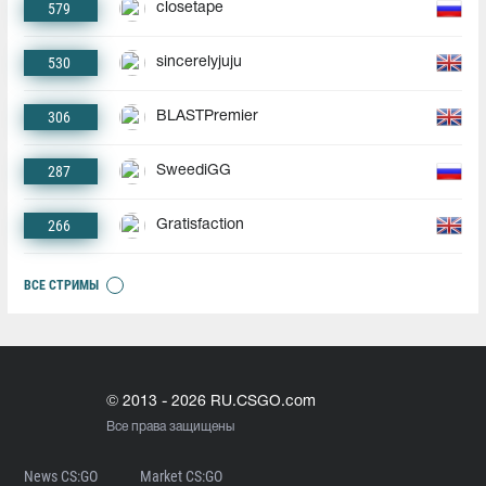
579
closetape
530
sincerelyjuju
306
BLASTPremier
287
SweediGG
266
Gratisfaction
ВСЕ СТРИМЫ
© 2013 - 2026 RU.CSGO.com
Все права защищены
News CS:GO
Market CS:GO