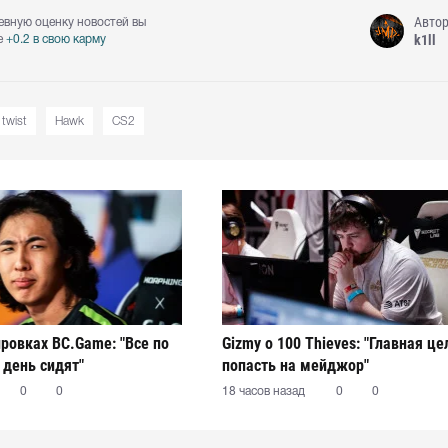
Авто
евную оценку новостей вы
k1ll
е
+0.2 в свою карму
twist
Hawk
CS2
ировках BC.Game: "Все по
Gizmy о 100 Thieves: "Главная це
 день сидят"
попасть на мейджор"
0
0
18 часов назад
0
0