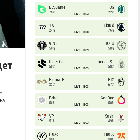
BC.Game
OG
78%
22%
LIVE
BO3
1W
Liquid
24%
76%
LIVE
BO3
9INE
HOTU
50%
50%
LIVE
BO3
щет
Inner Circle
Iberian Soul
50%
50%
LIVE
BO3
Eternal Fire
BIG
33%
67%
LIVE
BO3
о
Echo
GenOne
 на
50%
50%
LIVE
BO3
VP
Sashi
51%
49%
LIVE
BO3
Fluxo
Fnatic
50%
50%