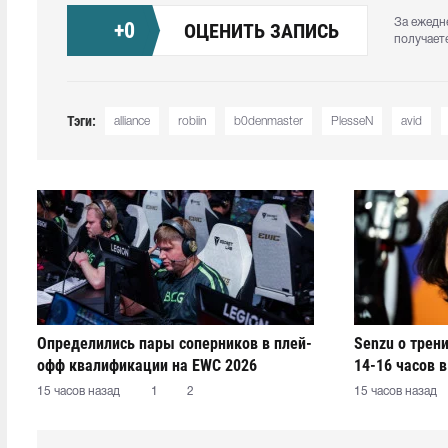
За ежедн
+
0
ОЦЕНИТЬ ЗАПИСЬ
получает
Тэги:
alliance
robiin
b0denmaster⁠
PlesseN
avid
Определились пары соперников в плей-
Senzu о трен
офф квалификации на EWC 2026
14-16 часов в
15 часов назад
1
2
15 часов назад