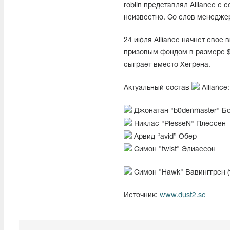
robiin представлял Alliance с
неизвестно. Со слов менеджер
24 июля Alliance начнет свое 
призовым фондом в размере $1
сыграет вместо Хегрена.
Актуальный состав
Alliance:
Джонатан "b0denmaster⁠" Б
Никлас "PlesseN" Плессен
Арвид “avid” Обер
Симон "twist" Элиассон
Симон "Hawk" Вавинггрен (
Источник:
www.dust2.se