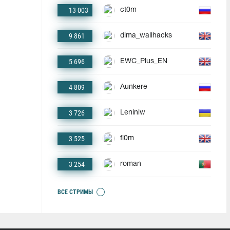
13 003
ct0m
9 861
dima_wallhacks
5 696
EWC_Plus_EN
4 809
Aunkere
3 726
Leniniw
3 525
fl0m
3 254
roman
ВСЕ СТРИМЫ