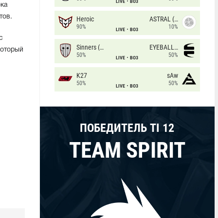
LIVE
BO3
ока
тов.
Heroic
ASTRAL (LT)
90%
10%
LIVE
BO3
с
Sinners (CZ)
EYEBALLERS
который
50%
50%
LIVE
BO3
K27
sAw
50%
50%
LIVE
BO3
ПОБЕДИТЕЛЬ TI 12
TEAM SPIRIT