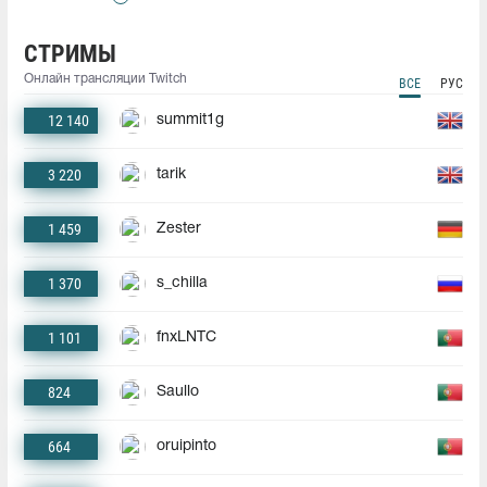
СТРИМЫ
Онлайн трансляции Twitch
ВСЕ
РУС
12 140
summit1g
3 220
tarik
1 459
Zester
1 370
s_chilla
1 101
fnxLNTC
824
Saullo
664
oruipinto