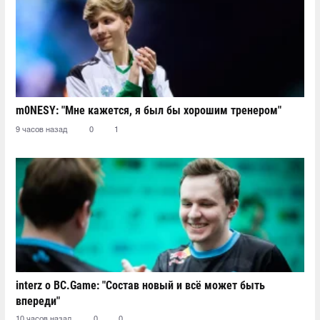
m0NESY: "Мне кажется, я был бы хорошим тренером"
9 часов назад
0
1
interz о BC.Game: "Состав новый и всё может быть
впереди"
10 часов назад
0
0