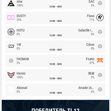
sAw
EAC
100%
0%
12:00
BO3
DUSTY
Fluxo
29%
71%
12:00
BO3
HOTU
Galactik rebels
0%
0%
12:00
BO3
1W
Citron
0%
0%
12:00
BO3
FKOMAR
Fnatic
3%
97%
12:00
BO3
Heroic
REM
100%
0%
12:00
BO3
Abyssal
Arcade (AU)
0%
0%
13:00
BO3
ПОБЕДИТЕЛЬ TI 12