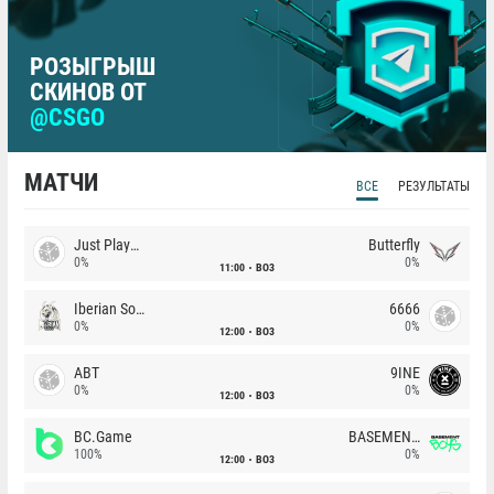
РОЗЫГРЫШ
СКИНОВ ОТ
@CSGO
МАТЧИ
ВСЕ
РЕЗУЛЬТАТЫ
Just Players
Butterfly
0%
0%
11:00
BO3
Iberian Soul
6666
0%
0%
12:00
BO3
ABT
9INE
0%
0%
12:00
BO3
BC.Game
BASEMENT BOYS
100%
0%
12:00
BO3