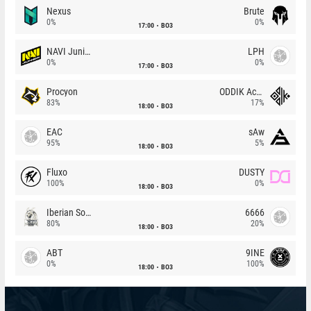
Nexus
Brute
0%
0%
17:00
BO3
NAVI Junior
LPH
0%
0%
17:00
BO3
Procyon
ODDIK Academy
83%
17%
18:00
BO3
EAC
sAw
95%
5%
18:00
BO3
Fluxo
DUSTY
100%
0%
18:00
BO3
Iberian Soul
6666
80%
20%
18:00
BO3
ABT
9INE
0%
100%
18:00
BO3