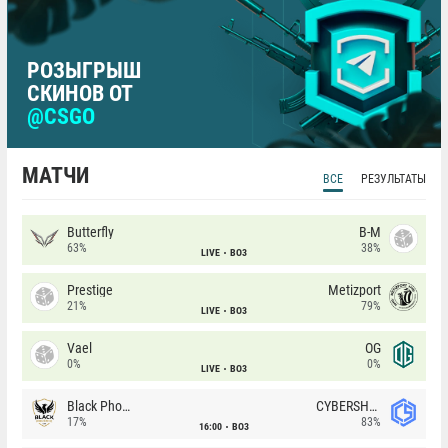
РОЗЫГРЫШ
СКИНОВ ОТ
@CSGO
МАТЧИ
ВСЕ
РЕЗУЛЬТАТЫ
Butterfly
B-M
63%
38%
LIVE
BO3
Prestige
Metizport
21%
79%
LIVE
BO3
Vael
OG
0%
0%
LIVE
BO3
Black Phoenix
CYBERSHOKE
17%
83%
16:00
BO3