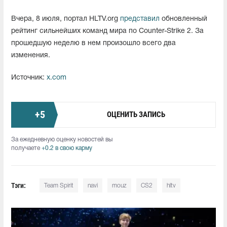
Вчера, 8 июля, портал HLTV.org
представил
обновленный
рейтинг сильнейших команд мира по Counter-Strike 2. За
прошедшую неделю в нем произошло всего два
изменения.
Источник:
x.com
+
5
ОЦЕНИТЬ ЗАПИСЬ
За ежедневную оценку новостей вы
получаете
+0.2 в свою карму
Тэги:
Team Spirit
navi
mouz
CS2
hltv