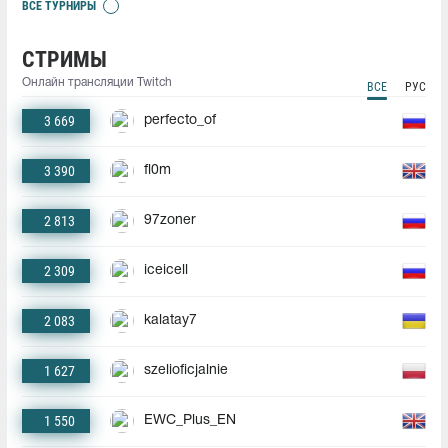
ВСЕ ТУРНИРЫ
СТРИМЫ
Онлайн трансляции Twitch
ВСЕ
РУС
3 669
perfecto_of
3 390
fl0m
2 813
97zoner
2 309
iceicell
2 083
kalatay7
1 627
szelioficjalnie
1 550
EWC_Plus_EN