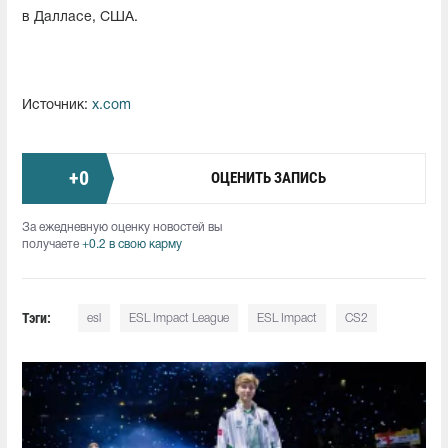
в Далласе, США.
Источник:
x.com
+
0
ОЦЕНИТЬ ЗАПИСЬ
За ежедневную оценку новостей вы
получаете
+0.2 в свою карму
Тэги:
esl
ESL Impact League
ESL Impact
CS2