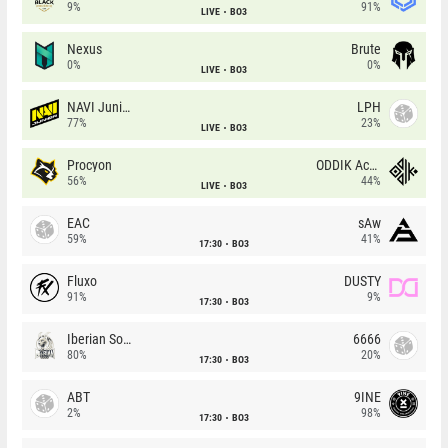
9%
91%
LIVE
BO3
Nexus
Brute
0%
0%
LIVE
BO3
NAVI Junior
LPH
77%
23%
LIVE
BO3
Procyon
ODDIK Academy
56%
44%
LIVE
BO3
EAC
sAw
59%
41%
17:30
BO3
Fluxo
DUSTY
91%
9%
17:30
BO3
Iberian Soul
6666
80%
20%
17:30
BO3
ABT
9INE
2%
98%
17:30
BO3