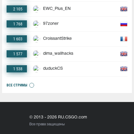
2 105
EWC_Plus_EN
1 768
97zoner
1 603
CroissantStrike
1 577
dima_wallhacks
1 538
duduckCS
ВСЕ СТРИМЫ
© 2013 - 2026 RU.CSGO.com
Все права защищены