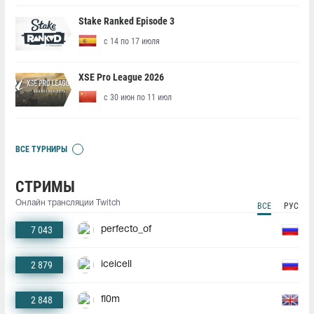
Stake Ranked Episode 3
с 14 по 17 июля
XSE Pro League 2026
с 30 июн по 11 июл
ВСЕ ТУРНИРЫ
СТРИМЫ
Онлайн трансляции Twitch
ВСЕ
РУС
7 043
perfecto_of
2 879
iceicell
2 848
fl0m