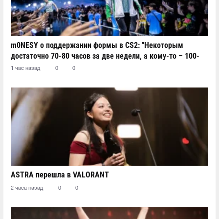
m0NESY о поддержании формы в CS2: "Некоторым
достаточно 70-80 часов за две недели, а кому-то – 100-
110"
1 час назад
0
0
ASTRA перешла в VALORANT
2 часа назад
0
0