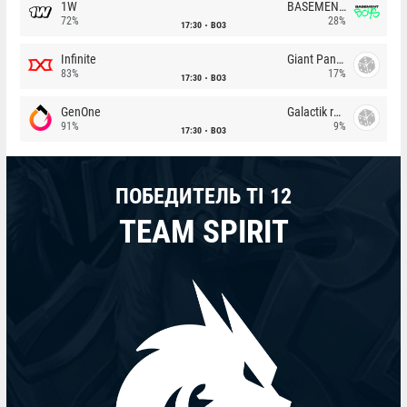
1W
BASEMENT BOYS
72%
28%
17:30
BO3
Infinite
Giant Pandas
83%
17%
17:30
BO3
GenOne
Galactik rebels
91%
9%
17:30
BO3
ПОБЕДИТЕЛЬ TI 12
TEAM SPIRIT