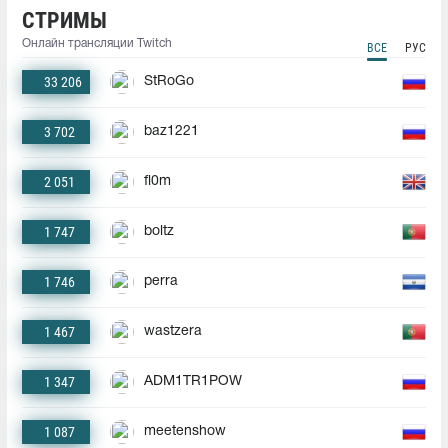
СТРИМЫ
Онлайн трансляции Twitch
ВСЕ
РУС
33 206
StRoGo
3 702
baz1221
2 051
fl0m
1 747
boltz
1 746
perra
1 467
wastzera
1 347
ADM1TR1POW
1 087
meetenshow