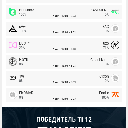
BC.Game
BASEMENT BOYS
100%
0%
7 авг
12:00
BO3
sAw
EAC
100%
0%
7 авг
12:00
BO3
DUSTY
Fluxo
29%
71%
7 авг
12:00
BO3
HOTU
Galactik rebels
0%
0%
7 авг
12:00
BO3
1W
Citron
0%
0%
7 авг
12:00
BO3
FKOMAR
Fnatic
0%
100%
7 авг
12:00
BO3
ПОБЕДИТЕЛЬ TI 12