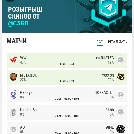
РОЗЫГРЫШ
СКИНОВ ОТ
@CSGO
МАТЧИ
ВСЕ
РЕЗУЛЬТАТЫ
WW
ex-RUSTEC
47%
53%
LIVE
BO3
METANOIA Wolves
Procyon
27%
73%
LIVE
BO3
Galorys
BORRACHEIROS
0%
0%
7 авг
02:00
BO3
Iberian Soul
6666
0%
0%
7 авг
12:00
BO3
ABT
9INE
0%
0%
7 авг
12:00
BO3