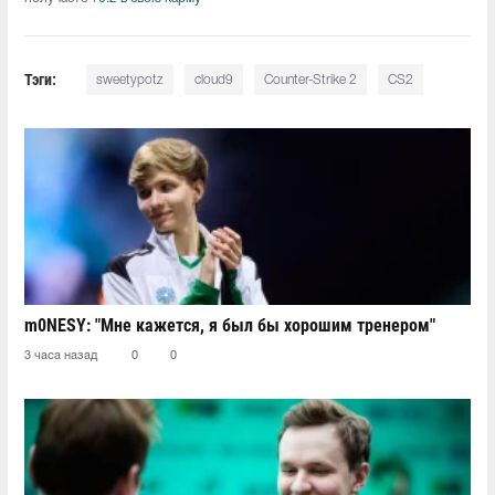
Тэги:
sweetypotz
cloud9
Counter-Strike 2
CS2
m0NESY: "Мне кажется, я был бы хорошим тренером"
3 часа назад
0
0