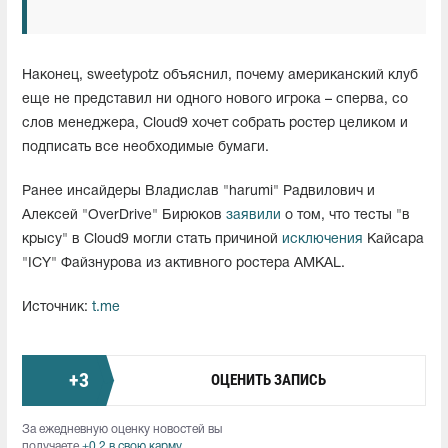
Наконец, sweetypotz объяснил, почему американский клуб
еще не представил ни одного нового игрока – сперва, со
слов менеджера, Cloud9 хочет собрать ростер целиком и
подписать все необходимые бумаги.
Ранее инсайдеры Владислав "harumi" Радвилович и
Алексей "OverDrive" Бирюков
заявили
о том, что тесты "в
крысу" в Cloud9 могли стать причиной
исключения
Кайсара
"ICY" Файзнурова из активного ростера AMKAL.
Источник:
t.me
+
3
ОЦЕНИТЬ ЗАПИСЬ
За ежедневную оценку новостей вы
получаете
+0.2 в свою карму