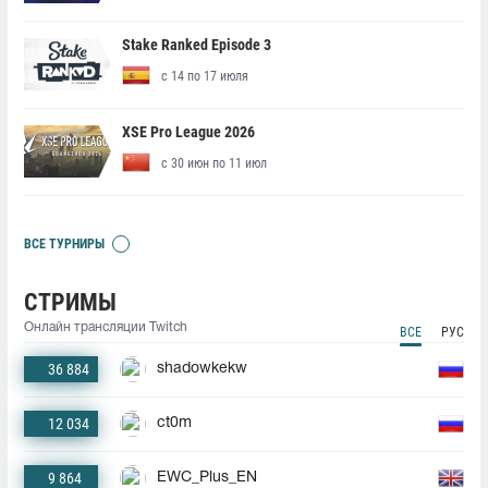
Stake Ranked Episode 3
с 14 по 17 июля
XSE Pro League 2026
с 30 июн по 11 июл
ВСЕ ТУРНИРЫ
СТРИМЫ
Онлайн трансляции Twitch
ВСЕ
РУС
36 884
shadowkekw
12 034
ct0m
9 864
EWC_Plus_EN