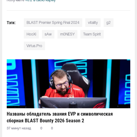
получаете
+0.2 в свою карму
Тэги:
BLAST Premier Spring Final 2024
vitality
g2
HooXi
sAw
m0NESY
Team Spirit
Virtus.Pro
Названы обладатель звания EVP и символическая
сборная BLAST Bounty 2026 Season 2
37 минут назад
0
0