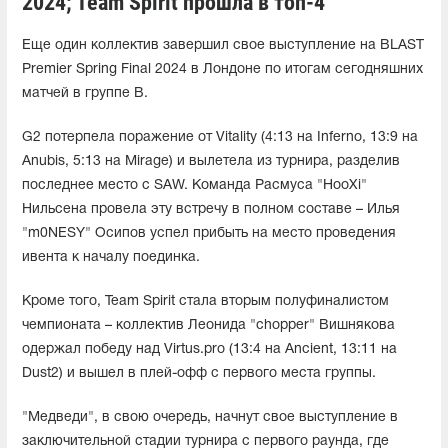
2024; Team Spirit прошла в топ-4
Еще один коллектив завершил свое выступление на BLAST
Premier Spring Final 2024 в Лондоне по итогам сегодняшних
матчей в группе B.
G2 потерпела поражение от Vitality (4:13 на Inferno, 13:9 на
Anubis, 5:13 на Mirage) и вылетела из турнира, разделив
последнее место с SAW. Команда Расмуса "HooXi"
Нильсена провела эту встречу в полном составе – Илья
"m0NESY" Осипов успел прибыть на место проведения
ивента к началу поединка.
Кроме того, Team Spirit стала вторым полуфиналистом
чемпионата – коллектив Леонида "chopper" Вишнякова
одержал победу над Virtus.pro (13:4 на Ancient, 13:11 на
Dust2) и вышел в плей-офф с первого места группы.
"Медведи", в свою очередь, начнут свое выступление в
заключительной стадии турнира с первого раунда, где