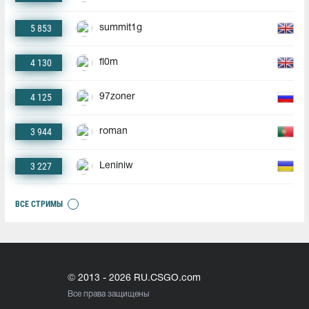
5 853
summit1g
4 130
fl0m
4 125
97zoner
3 944
roman
3 227
Leniniw
ВСЕ СТРИМЫ
© 2013 - 2026 RU.CSGO.com
Все права защищены