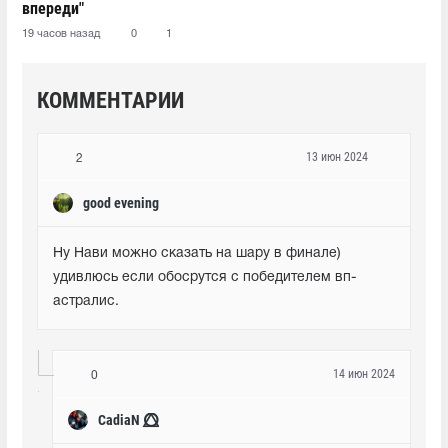
впереди"
19 часов назад
0
1
КОММЕНТАРИИ
13 июн 2024
2
good evening
Ну Нави можно сказать на шару в финале) 
удивлюсь если обосрутся с победителем вп-
астралис.
14 июн 2024
0
CadiaN ⭕⃤