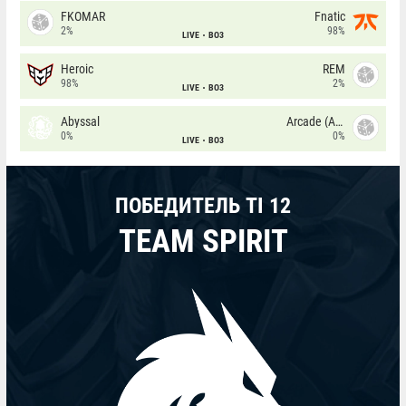
FKOMAR
Fnatic
2%
98%
LIVE
BO3
Heroic
REM
98%
2%
LIVE
BO3
Abyssal
Arcade (AU)
0%
0%
LIVE
BO3
ПОБЕДИТЕЛЬ TI 12
TEAM SPIRIT