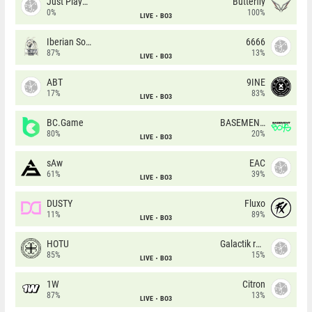
Just Players
Butterfly
0%
100%
LIVE
BO3
Iberian Soul
6666
87%
13%
LIVE
BO3
ABT
9INE
17%
83%
LIVE
BO3
BC.Game
BASEMENT BOYS
80%
20%
LIVE
BO3
sAw
EAC
61%
39%
LIVE
BO3
DUSTY
Fluxo
11%
89%
LIVE
BO3
HOTU
Galactik rebels
85%
15%
LIVE
BO3
1W
Citron
87%
13%
LIVE
BO3