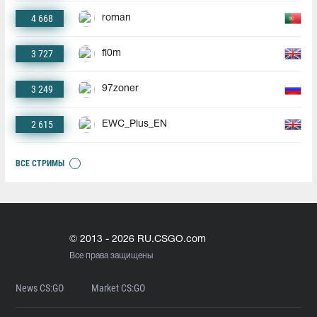
4 668
roman
3 727
fl0m
3 249
97zoner
2 615
EWC_Plus_EN
ВСЕ СТРИМЫ
© 2013 - 2026 RU.CSGO.com
Все права защищены
News CS:GO
Market CS:GO