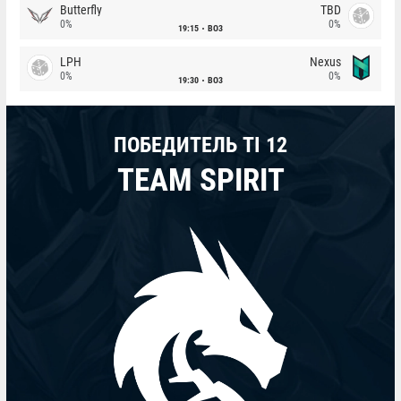
Butterfly
TBD
0%
0%
19:15
BO3
LPH
Nexus
0%
0%
19:30
BO3
ПОБЕДИТЕЛЬ TI 12
TEAM SPIRIT