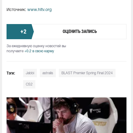
Источник:
www.hltv.org
+
2
ОЦЕНИТЬ ЗАПИСЬ
За ежедневную оценку новостей вы
получаете
+0.2 в свою карму
Тэги:
Jabbi
astralis
BLAST Premier Spring Final 2024
CS2