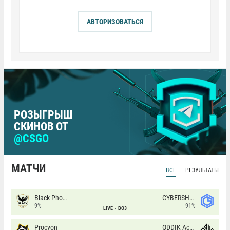
АВТОРИЗОВАТЬСЯ
РОЗЫГРЫШ
СКИНОВ ОТ
@CSGO
МАТЧИ
ВСЕ
РЕЗУЛЬТАТЫ
Black Phoenix
CYBERSHOKE
9%
91%
LIVE
BO3
Procyon
ODDIK Academy