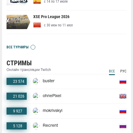
с 14 по 17 июля
XSE Pro League 2026
с 30 июн по 11 июл
ВСЕ ТУРНИРЫ
СТРИМЫ
Онлайн трансляции Twitch
ВСЕ
РУС
23 574
buster
21 026
ohnePixel
9 927
mokrivskyi
5 128
Recrent