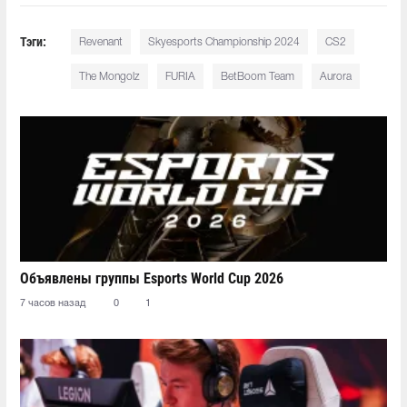
Тэги:
Revenant
Skyesports Championship 2024
CS2
The Mongolz
FURIA
BetBoom Team
Aurora
Объявлены группы Esports World Cup 2026
7 часов назад
0
1