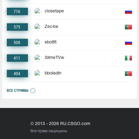
716
closetape
575
Zec4w
508
sbolttt
411
SlimeTVw
404
bboladin
ВСЕ СТРИМЫ
© 2013 - 2026 RU.CSGO.com
Все права защищены