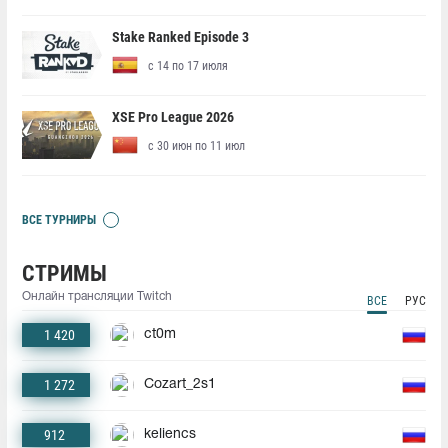
Stake Ranked Episode 3
с 14 по 17 июля
XSE Pro League 2026
с 30 июн по 11 июл
ВСЕ ТУРНИРЫ
СТРИМЫ
Онлайн трансляции Twitch
ВСЕ
РУС
1 420
ct0m
1 272
Cozart_2s1
912
keliencs