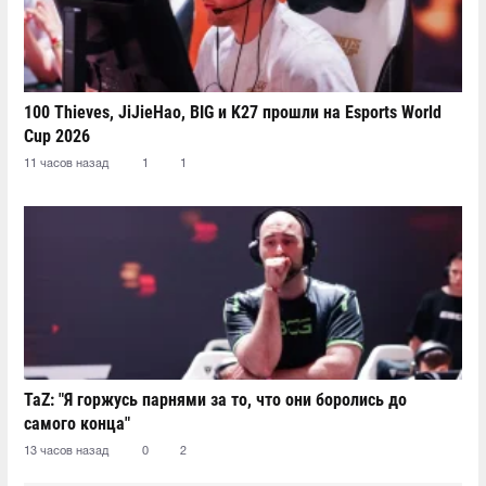
100 Thieves, JiJieHao, BIG и K27 прошли на Esports World
Cup 2026
11 часов назад
1
1
TaZ: "Я горжусь парнями за то, что они боролись до
самого конца"
13 часов назад
0
2