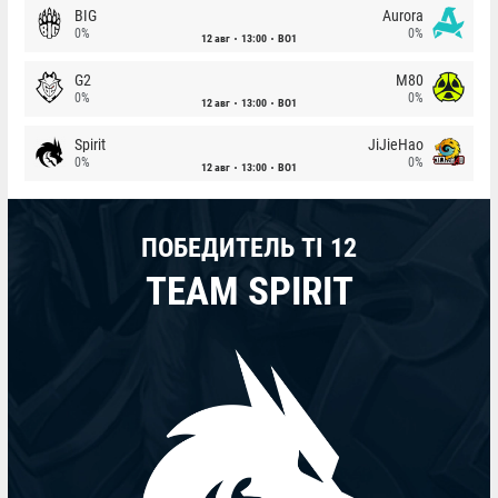
BIG
Aurora
0%
0%
12 авг
13:00
BO1
G2
M80
0%
0%
12 авг
13:00
BO1
Spirit
JiJieHao
0%
0%
12 авг
13:00
BO1
ПОБЕДИТЕЛЬ TI 12
TEAM SPIRIT