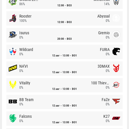
86%
14%
12:00
BO3
Rooster
Abyssal
100%
0%
12:00
BO3
Isurus
Gremio
0%
0%
20:00
BO3
Wildcard
FURIA
0%
0%
12 авг
13:00
BO1
NA'VI
3DMAX
0%
0%
12 авг
13:00
BO1
Vitality
100 Thieves
0%
0%
12 авг
13:00
BO1
BB Team
FaZe
0%
0%
12 авг
13:00
BO1
Falcons
K27
0%
0%
12 авг
13:00
BO1