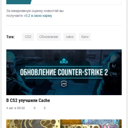
За ежедневную оценку новостей вы
получаете
+0.2 в свою карму
Тэги:
CS2
Обновление
valve
баги
В CS2 улучшили Cache
4 авг в 00:32
0
3