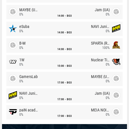
MAYBE (UA)
Jam (UA)
0%
0%
14:00
BO3
eSuba
NAVI Junior
0%
0%
14:00
BO3
B-M
SPARTA (RU)
0%
100%
14:00
BO3
1W
Nuclear TigeRES
0%
0%
15:00
BO3
GamersLab
MAYBE (UA)
0%
0%
17:00
BO3
NAVI Junior
Jam (UA)
0%
0%
17:00
BO3
paiN academy
MEIA NOITE
0%
0%
17:00
BO3