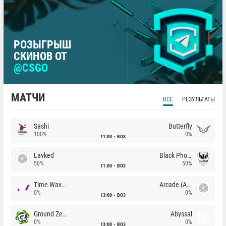
РОЗЫГРЫШ
СКИНОВ ОТ
@CSGO
МАТЧИ
ВСЕ
РЕЗУЛЬТАТЫ
Sashi
Butterfly
100%
0%
11:00
BO3
Lavked
Black Phoenix
50%
50%
11:00
BO3
Time Waves
Arcade (AU)
0%
0%
13:00
BO3
Ground Zero
Abyssal
0%
0%
13:00
BO3