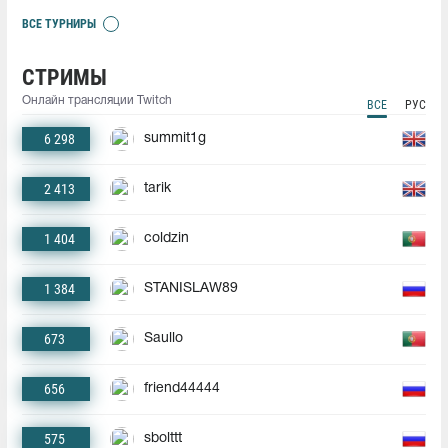
ВСЕ ТУРНИРЫ
СТРИМЫ
Онлайн трансляции Twitch
ВСЕ
РУС
6 298
summit1g
2 413
tarik
1 404
coldzin
1 384
STANISLAW89
673
Saullo
656
friend44444
575
sbolttt