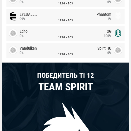
0%
0%
12:00
BO3
EYEBALLERS
Phantom
99%
1%
12:00
BO3
Echo
OG
0%
100%
12:00
BO3
Vandulken
Spirit HU
0%
0%
12:00
BO3
ПОБЕДИТЕЛЬ TI 12
TEAM SPIRIT