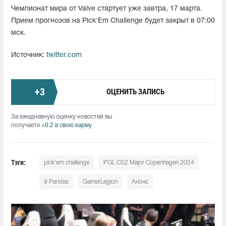
Чемпионат мира от Valve стартует уже завтра, 17 марта.
Прием прогнозов на Pick'Em Challenge будет закрыт в 07:00
мск.
Источник:
twitter.com
+
3
ОЦЕНИТЬ ЗАПИСЬ
За ежедневную оценку новостей вы
получаете
+0.2 в свою карму
Тэги:
pick'em challenge
PGL CS2 Major Copenhagen 2024
9 Pandas
GamerLegion
Анонс