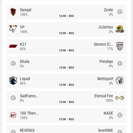
Sangal
Zeste
100%
0%
12:00
BO3
VP
JiJieHao
100%
0%
12:00
BO3
K27
Sinners (CZ)
83%
17%
12:00
BO3
Dhala
Prestige
0%
0%
12:00
BO3
Liquid
Metizport
96%
4%
12:00
BO3
SadFamous
Eternal Fire
0%
100%
12:00
BO3
100 Thieves
NADE
100%
0%
12:00
BO3
REVENIX
levelONE