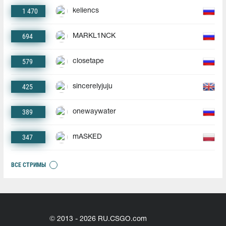
1 470
keliencs
694
MARKL1NCK
579
closetape
425
sincerelyjuju
389
onewaywater
347
mASKED
ВСЕ СТРИМЫ
© 2013 - 2026 RU.CSGO.com