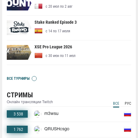
с 20 июл по 2 авг
Stake Ranked Episode 3
с 14 по 17 июля
XSE Pro League 2026
с 30 июн по 11 июл
ВСЕ ТУРНИРЫ
СТРИМЫ
Онлайн трансляции Twitch
ВСЕ
РУС
3 538
m3wsu
1 762
QRUSHcsgo