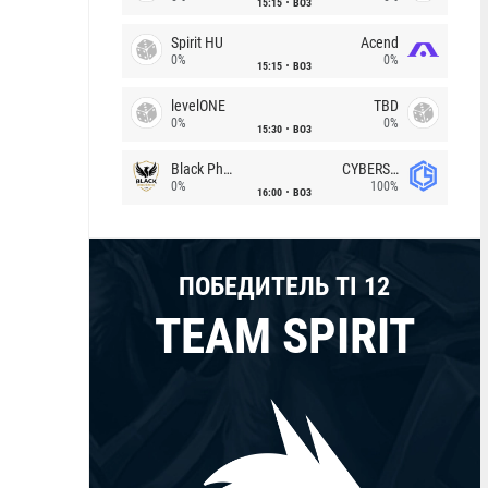
15:15
BO3
Spirit HU
Acend
0%
0%
15:15
BO3
levelONE
TBD
0%
0%
15:30
BO3
Black Phoenix
CYBERSHOKE
0%
100%
16:00
BO3
ПОБЕДИТЕЛЬ TI 12
TEAM SPIRIT