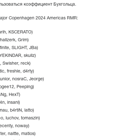
ользоваться коэффициент Бухгольца.
ajor Copenhagen 2024 Americas RMR:
uurih, KSCERATO)
hallzerk, Grim)
finite, SLIGHT, JBa)
 YEKINDAR, skullz)
 Swisher, reck)
c, freshie, d4rty)
nior, nosraC, Jeorge)
nbgee12, Peeping)
aNg, HexT)
4n, insani)
u, b4rtiN, latto)
, luchov, tomaszin)
decenty, noway)
r, naitte, matios)