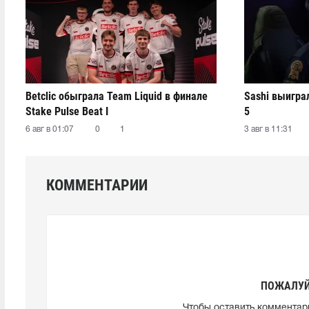
Betclic обыграла Team Liquid в финале
Sashi выиграл
Stake Pulse Beat I
5
6 авг в 01:07
0
1
3 авг в 11:31
КОММЕНТАРИИ
ПОЖАЛУЙ
Чтобы оставить комментар