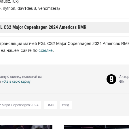
kauez, lux)
o, nython, dav1deuS, venomzera)
L CS2 Major Copenhagen 2024 Americas RMR
трансляции матчей PGL CS2 Major Copenhagen 2024 Americas RM
а на нашем сайте по
ссылке
.
Авто
евную оценку новостей вы
9th
е
+0.2 в свою карму
 Major Copenhagen 2024
RMR
гайд