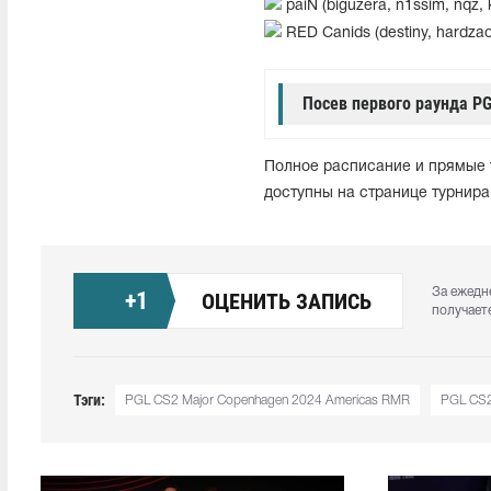
paiN (biguzera, n1ssim, nqz, 
RED Canids (destiny, hardza
Посев первого раунда PG
Полное расписание и прямые 
доступны на странице турнир
За ежедн
+
1
ОЦЕНИТЬ ЗАПИСЬ
получает
Тэги:
PGL CS2 Major Copenhagen 2024 Americas RMR
PGL CS2