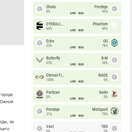
Dhala
Prestige
8%
92%
LIVE
BO3
EYEBALLERS
Phantom
60%
40%
LIVE
BO3
Echo
OG
22%
78%
LIVE
BO3
Butterfly
B-M
63%
38%
LIVE
BO3
Eternal Fire
NADE
100%
0%
LIVE
BO3
Partizan
Sashi
городе
0%
0%
LIVE
BO3
и Южной
Prestige
Metizport
21%
79%
LIVE
BO3
еды, за
Vael
TBD
тьего
0%
0%