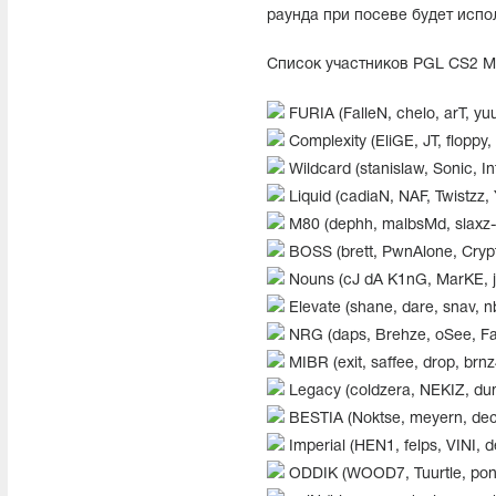
раунда при посеве будет исп
Список участников PGL CS2 M
FURIA (FalleN, chelo, arT, y
Complexity (EliGE, JT, floppy, 
Wildcard (stanislaw, Sonic, In
Liquid (cadiaN, NAF, Twistzz,
M80 (dephh, malbsMd, slaxz-,
BOSS (brett, PwnAlone, Crypti
Nouns (cJ dA K1nG, MarKE, ju
Elevate (shane, dare, snav, 
NRG (daps, Brehze, oSee, F
MIBR (exit, saffee, drop, brnz
Legacy (coldzera, NEKIZ, duma
BESTIA (Noktse, meyern, deco
Imperial (HEN1, felps, VINI, 
ODDIK (WOOD7, Tuurtle, ponte