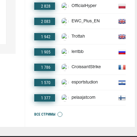
2 828
OfficialHyper
2 083
EWC_Plus_EN
1 942
Trottah
1 905
lentbb
1 786
CroissantStrike
1 570
esportstudion
1 377
pelaajatcom
ВСЕ СТРИМЫ