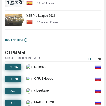
с 14 по 17 июля
XSE Pro League 2026
с 30 июн по 11 июл
ВСЕ ТУРНИРЫ
СТРИМЫ
Онлайн трансляции Twitch
ВСЕ
РУС
2 036
keliencs
1 570
QRUSHcsgo
842
closetape
814
MARKL1NCK