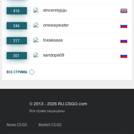
416
sincerelyjuju
344
onewaywater
317
toxakaaaa
301
sandopa09
ВСЕ СТРИМЫ
© 2013 - 2026 RU.CSGO.com
Все права защищены
News CS:GO
Market CS:GO