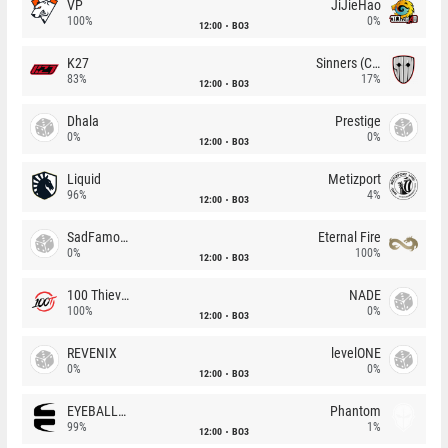
VP
JiJieHao
100%
0%
12:00
BO3
K27
Sinners (CZ)
83%
17%
12:00
BO3
Dhala
Prestige
0%
0%
12:00
BO3
Liquid
Metizport
96%
4%
12:00
BO3
SadFamous
Eternal Fire
0%
100%
12:00
BO3
100 Thieves
NADE
100%
0%
12:00
BO3
REVENIX
levelONE
0%
0%
12:00
BO3
EYEBALLERS
Phantom
99%
1%
12:00
BO3