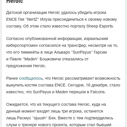
Heroic
Датской организации Heroic удалось убедить игрока
ENCE Гая "NertZ" Илуза присоединиться к своему новому
составу. Об этом стало известно порталу Sheep Esports.
Согласно опубликованной информации, израильский
киберспортсмен согласился на трансфер, несмотря на то,
что его тиммейты в лице Альваро "SunPayus" Гарсии
и Павле "Maden" Бошковича отказались от
предложения Heroic.
Ранее
сообщалось
, что Heroic рассматривает возможность
выкупить костяк состава ENCE. Сегодня, 16 декабря, стало
известно, что SunPayus и Maden перешли в Falcons.
Ожидается, что из текущего состава Heroic, куда на
данный момент входят лишь три игрока, останется
лишь Расмус "sjuush⁠" Бек. Вместе с тем подтвердились
слухи о тренере нового проекта, которым стал бывший