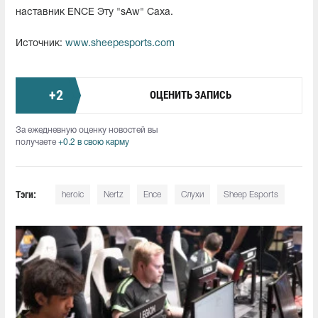
наставник ENCE Эту "sAw" Саха.
Источник:
www.sheepesports.com
+
2
ОЦЕНИТЬ ЗАПИСЬ
За ежедневную оценку новостей вы
получаете
+0.2 в свою карму
Тэги:
heroic
Nertz
Ence
Слухи
Sheep Esports