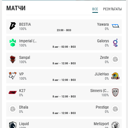
МАТЧИ
ВСЕ
РЕЗУЛЬТАТЫ
BESTIA
Yawara
100%
0%
23:00
BO3
Imperial (Brazil)
Galorys
100%
0%
8 авг
02:00
BO3
Sangal
Zeste
100%
0%
8 авг
12:00
BO3
VP
JiJieHao
100%
0%
8 авг
12:00
BO3
K27
Sinners (CZ)
0%
100%
8 авг
12:00
BO3
Dhala
Prestige
0%
0%
8 авг
12:00
BO3
Liquid
Metizport