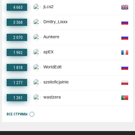
4 663
jLcs2
3 368
Dmitry_Lixxx
2 070
Aunkere
1 962
apEX
1 818
WorldEdit
1 277
szelioficjalnie
1 261
wastzera
ВСЕ СТРИМЫ