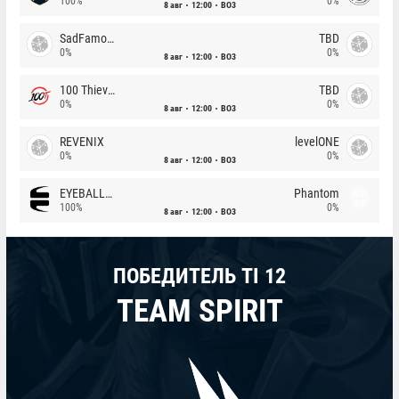
100%
0%
8 авг
12:00
BO3
SadFamous
TBD
0%
0%
8 авг
12:00
BO3
100 Thieves
TBD
0%
0%
8 авг
12:00
BO3
REVENIX
levelONE
0%
0%
8 авг
12:00
BO3
EYEBALLERS
Phantom
100%
0%
8 авг
12:00
BO3
ПОБЕДИТЕЛЬ TI 12
TEAM SPIRIT