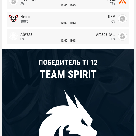
3%
97%
12:00
BO3
Heroic
REM
100%
0%
12:00
BO3
Abyssal
Arcade (AU)
0%
0%
13:00
BO3
ПОБЕДИТЕЛЬ TI 12
TEAM SPIRIT