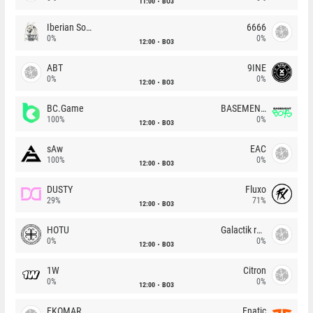
11:00
BO3
Iberian Soul
6666
0%
0%
12:00
BO3
ABT
9INE
0%
0%
12:00
BO3
BC.Game
BASEMENT BOYS
100%
0%
12:00
BO3
sAw
EAC
100%
0%
12:00
BO3
DUSTY
Fluxo
29%
71%
12:00
BO3
HOTU
Galactik rebels
0%
0%
12:00
BO3
1W
Citron
0%
0%
12:00
BO3
FKOMAR
Fnatic