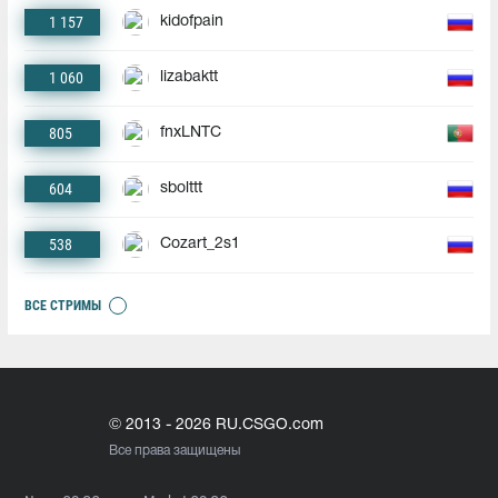
1 157
kidofpain
1 060
lizabaktt
805
fnxLNTC
604
sbolttt
538
Cozart_2s1
ВСЕ СТРИМЫ
© 2013 - 2026 RU.CSGO.com
Все права защищены