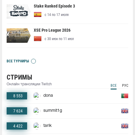
Stake Ranked Episode 3
с 14 по 17 июля
XSE Pro League 2026
с 30 июн по 11 июл
ВСЕ ТУРНИРЫ
СТРИМЫ
Онлайн трансляции Twitch
ВСЕ
РУС
8 553
dona
7 624
summit1g
4 422
tarik